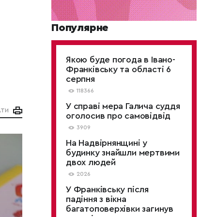
Популярне
Якою буде погода в Івано-
Франківську та області 6
серпня
118366
У справі мера Галича суддя
АТИ
оголосив про самовідвід
3909
На Надвірнянщині у
будинку знайшли мертвими
двох людей
2026
У Франківську після
падіння з вікна
багатоповерхівки загинув