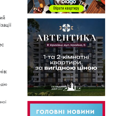
кий
зації
ес
ів:
одію
нної