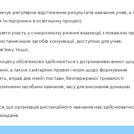
печує регулярне відстеження результатів навчання учнів, а
я їм підтримки в освітньому процесі;
 взяти участь у синхронному режимі взаємодії з поважних пр
стання інших засобів комунікації, доступних для учнів:
в’язку тощо;
 процесу обов’язково здійснюється з дотриманням вимог що
них, а також санітарних правил і норм щодо формування
ять, вправ для очей і постави, безперервної тривалості
технічними засобами навчання, часу для виконання домашніх
, що організація дистанційного навчання має здійснюватис
ладачів.