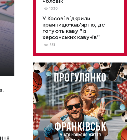
чоловік
1030
У Косові відкрили
крамницю-кав'ярню, де
готують каву "із
херсонських кавунів"
731
я.
ення