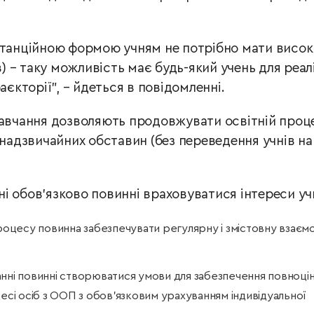
станційною формою учням не потрібно мати висо
в) – таку можливість має будь-який учень для реалі
аєкторії”, – йдеться в повідомленні.
навчання дозволяють продовжувати освітній проц
 надзвичайних обставин (без переведення учнів на
і обов’язково повинні враховуватися інтереси учн
процесу повинна забезпечувати регулярну і змістовну взаєм
нні повинні створюватися умови для забезпечення повноці
цесі осіб з ООП з обов’язковим урахуванням індивідуальної