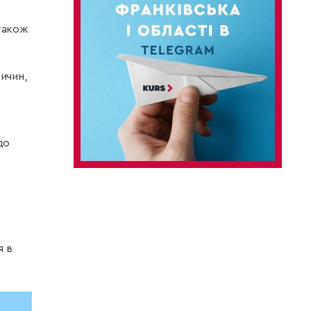
 також
ичин,
до
я в