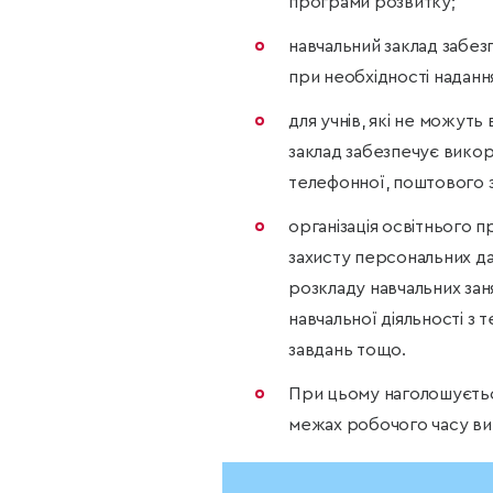
програми розвитку;
навчальний заклад забез
при необхідності наданн
для учнів, які не можуть
заклад забезпечує викори
телефонної, поштового з
організація освітнього
захисту персональних да
розкладу навчальних зан
навчальної діяльності з 
завдань тощо.
При цьому наголошується
межах робочого часу вик