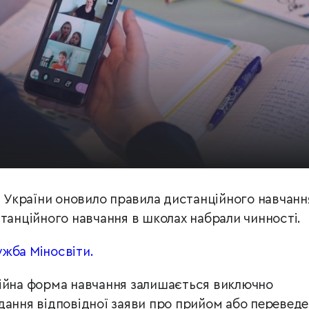
и України оновило правила дистанційного навчанн
станційного навчання в школах набрали чинності.
жба Міносвіти.
ційна форма навчання залишається виключно
дання відповідної заяви про прийом або перевед