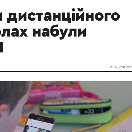
и дистанційного
олах набули
Н
РОЗДРУКУВ