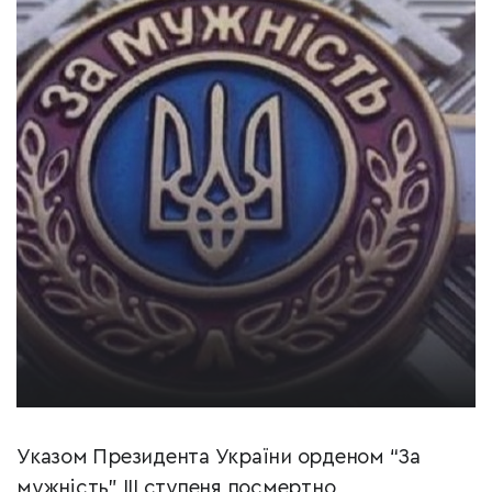
Указом Президента України орденом “За
мужність” ІІІ ступеня посмертно