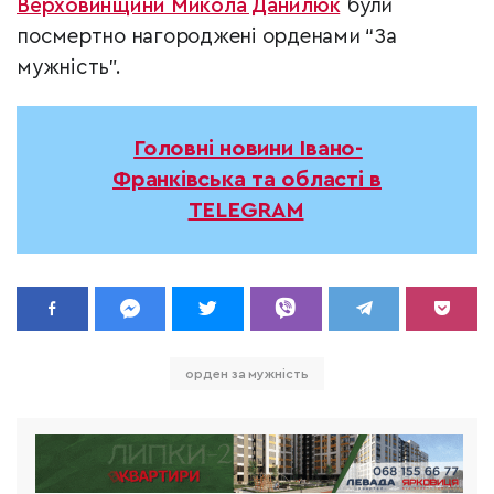
Верховинщини Микола Данилюк
були
посмертно нагороджені орденами “За
мужність”.
Головні новини Івано-
Франківська та області в
TELEGRAM
орден за мужність