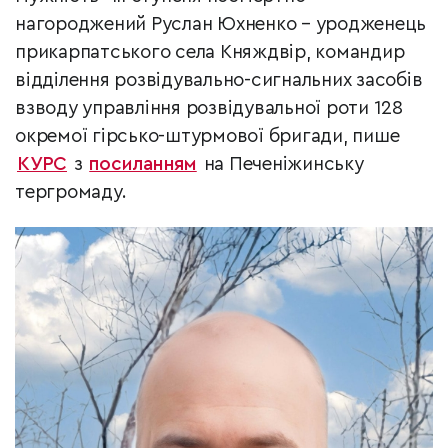
нагороджений Руслан Юхненко – уродженець
прикарпатського села Княждвір, командир
відділення розвідувально-сигнальних засобів
взводу управління розвідувальної роти 128
окремої гірсько-штурмової бригади, пише
КУРС
з
посиланням
на Печеніжинську
тергромаду.