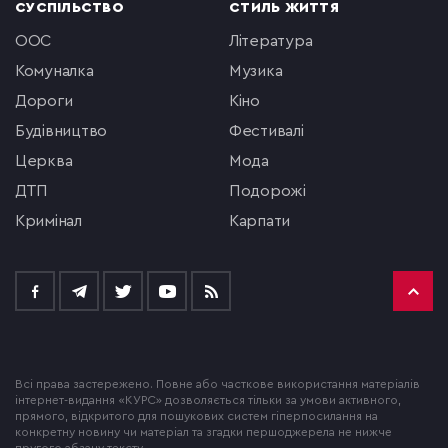
СУСПІЛЬСТВО
СТИЛЬ ЖИТТЯ
ООС
література
комуналка
музика
Дороги
кіно
будівництво
фестивалі
церква
мода
ДТП
подорожі
кримінал
Карпати
Всі права застережено. Повне або часткове використання матеріалів
інтернет-видання «КУРС» дозволяється тільки за умови активного,
прямого, відкритого для пошукових систем гіперпосилання на
конкретну новину чи матеріал та згадки першоджерела не нижче