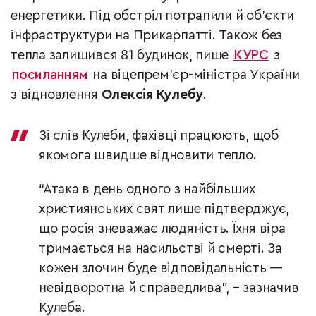
енергетики. Під обстріл потрапили й об’єкти
інфраструктури на Прикарпатті. Також без
тепла залишився 81 будинок, пише
КУРС
з
посиланням
на віцепрем’єр-міністра України
з відновлення
Олексія Кулебу
.
Зі слів Кулеби, фахівці працюють, щоб
якомога швидше відновити тепло.
“Атака в день одного з найбільших
християнських свят лише підтверджує,
що росія зневажає людяність. Їхня віра
тримається на насильстві й смерті. За
кожен злочин буде відповідальність —
невідворотна й справедлива”, – зазначив
Кулеба.