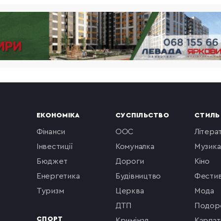
ЕКОНОМІКА
СУСПІЛЬСТВО
СТИЛЬ
фінанси
ООС
літера
інвестиції
комуналка
музика
бюджет
Дороги
кіно
енергетика
будівництво
фестив
туризм
церква
мода
ДТП
подор
СПОРТ
кримінал
Карпат