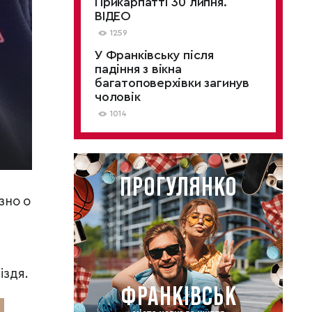
Прикарпатті 30 липня.
ВІДЕО
1259
У Франківську після
падіння з вікна
багатоповерхівки загинув
чоловік
1014
зно о
іздя.