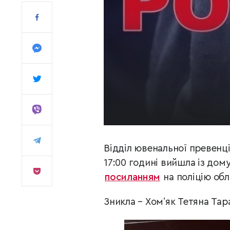
Відділ ювенальної превенці
17:00 годині вийшла із дом
посиланням
на поліцію обл
Зникла – Хомʼяк Тетяна Тар