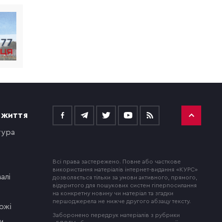
 ЖИТТЯ
тура
Всі права застережено. Повне або часткове
використання матеріалів інтернет-видання «КУРС»
алі
дозволяється тільки за умови активного, прямого,
відкритого для пошукових систем гіперпосилання
на конкретну новину чи матеріал та згадки
першоджерела не нижче другого абзацу тексту.
ожі
Заборонено передрук матеріалів з рубрики
и