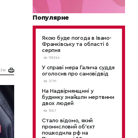
Популярне
Якою буде погода в Івано-
Франківську та області 6
серпня
118366
У справі мера Галича суддя
АТИ
оголосив про самовідвід
3791
На Надвірнянщині у
будинку знайшли мертвими
двох людей
1557
Стало відомо, який
промисловий об’єкт
пошкодила рф на