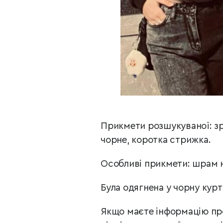
Прикмети розшукуваної: зр
чорне, коротка стрижка.
Особливі прикмети: шрам н
Була одягнена у чорну курт
Якщо маєте інформацію про 