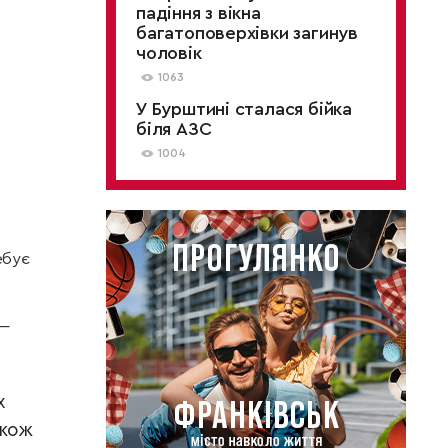
падіння з вікна
багатоповерхівки загинув
чоловік
1063
У Бурштині сталася бійка
біля АЗС
1004
ебує
 —
х
акож