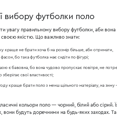
ії вибору футболки поло
ти увагу правильному вибору футболки, аби вона
 своєю якістю. Що важливо знати:
у краще не брати хоча б на розмір більше, аби отримати,
 фасон, бо така футболка має сидіти по фігурі;
шою є бавовна, бо вона чудово пропускає повітря, не потр
 зберігає свої властивості;
оду краще брати поло з менш щільного матеріалу, на зиму
ласичні кольори поло — чорний, білий або сірий. Ї
, вони будуть доречними на будь-яких заходах. Т