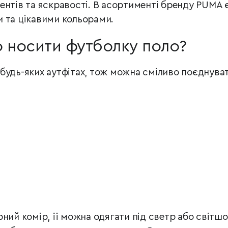
ентів та яскравості. В асортименті бренду PUMA 
 та цікавими кольорами.
о носити футболку поло?
удь-яких аутфітах, тож можна сміливо поєднувати
ний комір, її можна одягати під светр або світшо