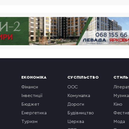
ЕКОНОМІКА
СУСПІЛЬСТВО
СТИЛЬ
фінанси
ООС
літера
інвестиції
комуналка
музика
бюджет
Дороги
кіно
енергетика
будівництво
фестив
туризм
церква
мода