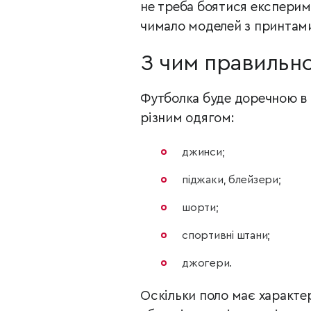
не треба боятися експерим
чимало моделей з принтами
З чим правильн
Футболка буде доречною в б
різним одягом:
джинси;
піджаки, блейзери;
шорти;
спортивні штани;
джогери.
Оскільки поло має характер