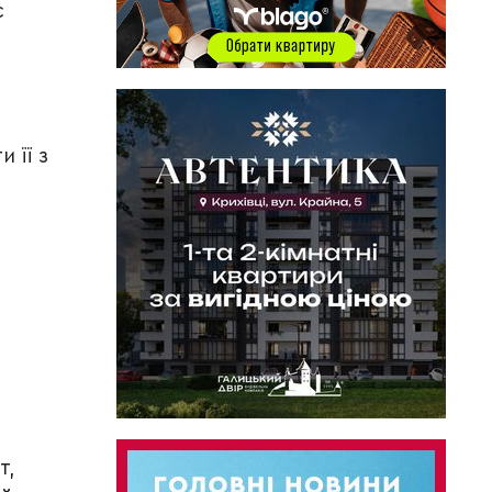
є
 її з
т,