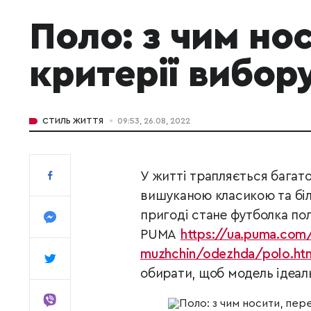
Поло: з чим нос
критерії вибор
СТИЛЬ ЖИТТЯ
09:53, 26.08, 2022
У житті трапляється багат
вишуканою класикою та бі
пригоді стане футболка пол
PUMA
https://ua.puma.com/
muzhchin/odezhda/polo.ht
обирати, щоб модель ідеал