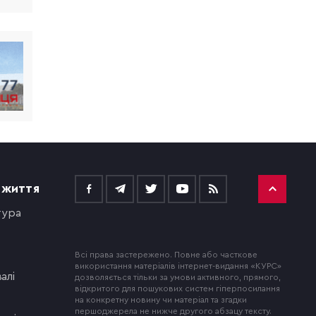
 ЖИТТЯ
тура
Всі права застережено. Повне або часткове
використання матеріалів інтернет-видання «КУРС»
алі
дозволяється тільки за умови активного, прямого,
відкритого для пошукових систем гіперпосилання
на конкретну новину чи матеріал та згадки
першоджерела не нижче другого абзацу тексту.