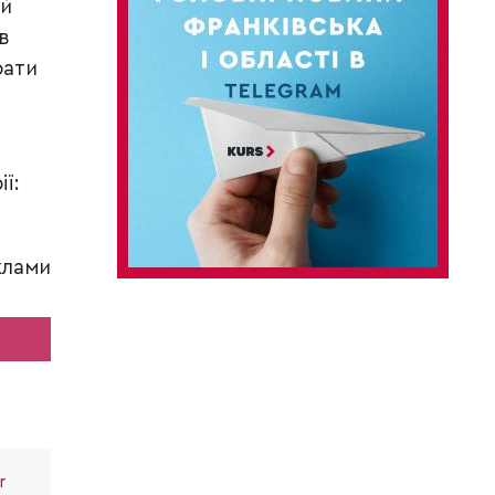
ий
в
рати
ї:
клами
r