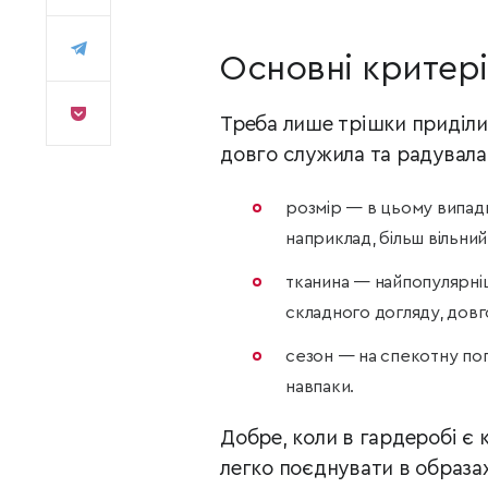
Основні критер
Треба лише трішки приділи
довго служила та радувала
розмір — в цьому випадк
наприклад, більш вільний
тканина — найпопулярні
складного догляду, довго
сезон — на спекотну пог
навпаки.
Добре, коли в гардеробі є к
легко поєднувати в образах