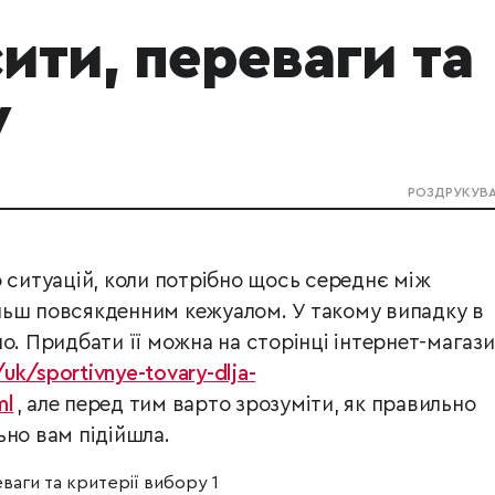
ити, переваги та
у
РОЗДРУКУВ
о ситуацій, коли потрібно щось середнє між
льш повсякденним кежуалом. У такому випадку в
о. Придбати її можна на сторінці інтернет-магаз
uk/sportivnye-tovary-dlja-
ml
, але перед тим варто зрозуміти, як правильно
ьно вам підійшла.