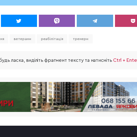
ня
ветерани
реабілітація
тренери
удь ласка, виділіть фрагмент тексту та натисніть
Ctrl + Ente