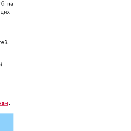
бі на
 цих
тей.
ї
нам
.