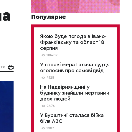
на
Популярне
Якою буде погода в Івано-
Франківську та області 8
серпня
118407
У справі мера Галича суддя
АТИ
оголосив про самовідвід
4128
На Надвірнянщині у
будинку знайшли мертвими
двох людей
2476
У Бурштині сталася бійка
біля АЗС
1087