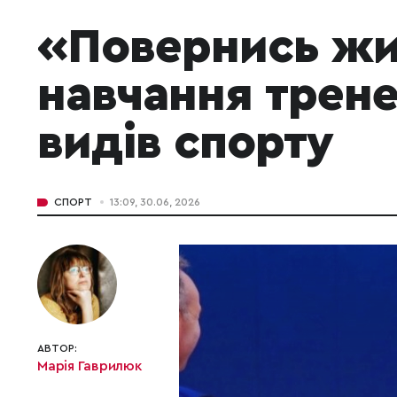
«Повернись жи
навчання трене
видів спорту
СПОРТ
13:09, 30.06, 2026
АВТОР:
Марія Гаврилюк