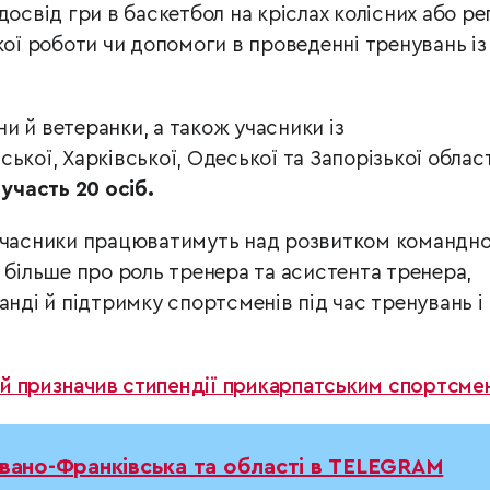
досвід гри в баскетбол на кріслах колісних або рег
кої роботи чи допомоги в проведенні тренувань із
и й ветеранки, а також учасники із
ької, Харківської, Одеської та Запорізької облас
 участь 20 осіб.
 учасники працюватимуть над розвитком командно
 більше про роль тренера та асистента тренера,
анді й підтримку спортсменів під час тренувань і
й призначив стипендії прикарпатським спортсме
Івано-Франківська та області в TELEGRAM