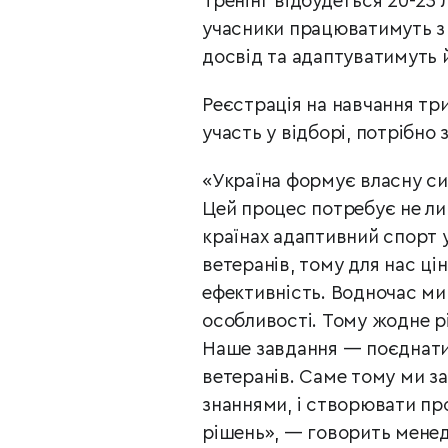
Тренінг відбудеться 20-23 
учасники працюватимуть з
досвід та адаптуватимуть 
Реєстрація на навчання тр
участь у відборі, потрібно
«Україна формує власну си
Цей процес потребує не лиш
країнах адаптивний спорт
ветеранів, тому для нас ці
ефективність. Водночас ми
особливості. Тому жодне р
Наше завдання — поєднати
ветеранів. Саме тому ми з
знаннями, і створювати про
рішень», — говорить мене