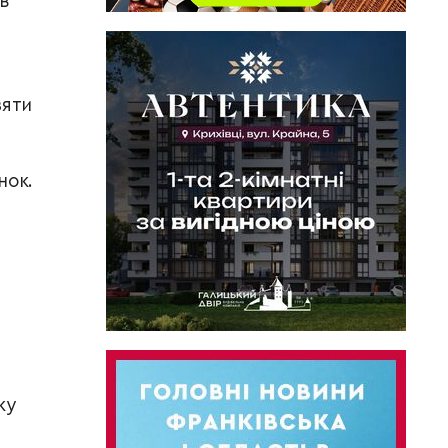
в
зяти
нок.
ку