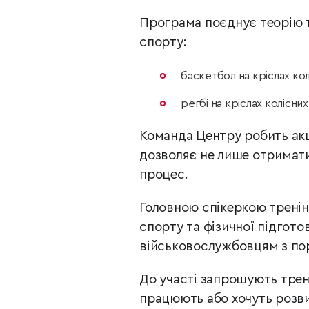
Програма поєднує теорію т
спорту:
баскетбол на кріслах кол
регбі на кріслах колісних
Команда Центру робить акце
дозволяє не лише отримати 
процес.
Головною спікеркою тренін
спорту та фізичної підгото
військовослужбовцям з по
До участі запрошують трене
працюють або хочуть розви