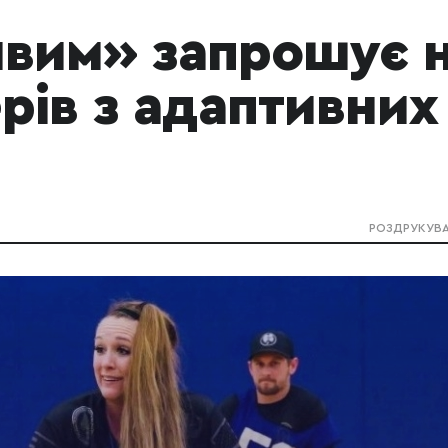
вим» запрошує 
рів з адаптивних
РОЗДРУКУВ