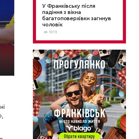
У Франківську після
падіння з вікна
багатоповерхівки загинув
чоловік
1072
ні
,