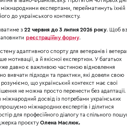
липня в Івано-Франківську. Протягом чотирьох дні
 міжнародними експертами, перейматимуть їхній
його до українського контексту.
иватиме з
22 червня до 3 липня 2026 року
. Щоб в
 заповнити
реєстраційну форму
.
стему адаптивного спорту для ветеранів і ветера
е мотивації, а й якісної експертизи. У багатьох
 уже давно є важливою частиною відновлення
нно вивчати підходи та практики, які довели свою
 розуміємо, що український контекст має свої
ішення не можна просто перенести без адаптації.
 міжнародний досвід із потребами українських
апрошуємо міжнародних експертів і ділитися
стір для професійного діалогу та спільного пошу
джерка проєкту
Олена Маслюк.