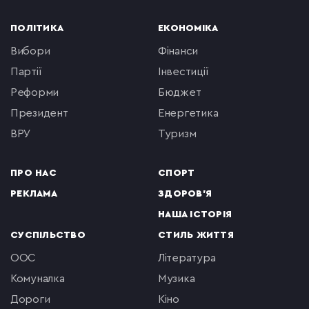
ПОЛІТИКА
ЕКОНОМІКА
вибори
фінанси
партії
інвестиції
реформи
бюджет
президент
енергетика
ВРУ
туризм
ПРО НАС
СПОРТ
РЕКЛАМА
ЗДОРОВ'Я
НАША ІСТОРІЯ
СУСПІЛЬСТВО
СТИЛЬ ЖИТТЯ
ООС
література
комуналка
музика
Дороги
кіно