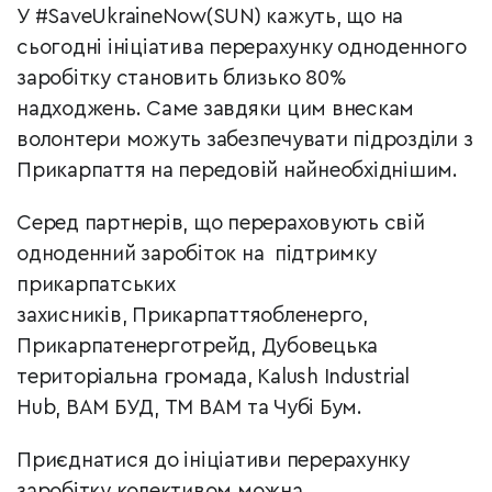
У #SaveUkraineNow(SUN) кажуть, що на
сьогодні ініціатива перерахунку одноденного
заробітку становить близько 80%
надходжень. Саме завдяки цим внескам
волонтери можуть забезпечувати підрозділи з
Прикарпаття на передовій найнеобхіднішим.
Серед партнерів, що перераховують свій
одноденний заробіток на підтримку
прикарпатських
захисників, Прикарпаттяобленерго,
Прикарпатенерготрейд, Дубовецька
територіальна громада, Kalush Industrial
Hub, ВАМ БУД, ТМ ВАМ та Чубі Бум.
Приєднатися до ініціативи перерахунку
заробітку колективом можна,