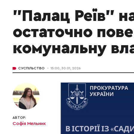
"Палац Реїв" н
остаточно пове
комунальну вла
СУСПІЛЬСТВО
15:00, 30.01, 2026
АВТОР:
Софія Мельник