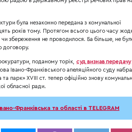
ною радою в Державному реєстрі речових прав н
ектури була незаконно передана з комунальної
цять років тому. Протягом всього цього часу жод
ї чи збереження не проводилося. Ба більше, не бул
о договору.
рокуратури, поданому торік,
суд визнав передачу
нова Івано-Франківського апеляційного суду набра
 та парк» XVIII ст. тепер офіційно знову комуналь
ої обласної ради.
Івано-Франківська та області в TELEGRAM