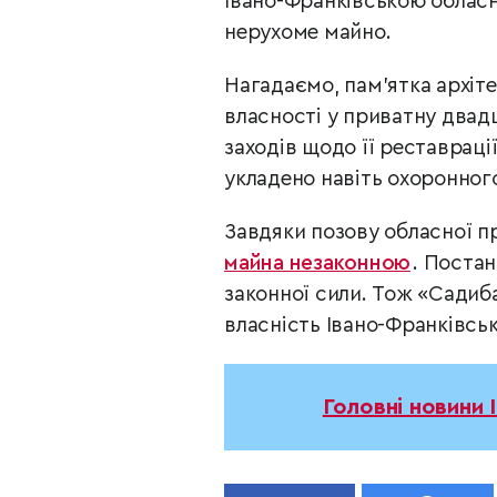
Івано-Франківською облас
нерухоме майно.
Нагадаємо, пам’ятка архіт
власності у приватну двад
заходів щодо її реставраці
укладено навіть охоронног
Завдяки позову обласної п
майна незаконною
. Поста
законної сили. Тож «Садиба
власність Івано-Франківськ
Головні новини 