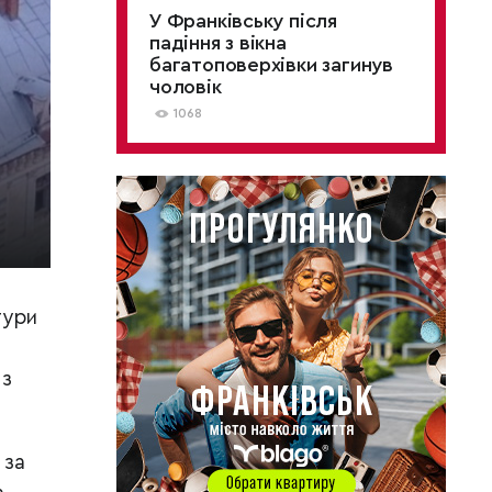
У Франківську після
падіння з вікна
багатоповерхівки загинув
чоловік
1068
тури
з
 за