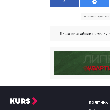
пам'ятки архітек
Якщо ви знайшли помилку, б
ПОЛІТИКА