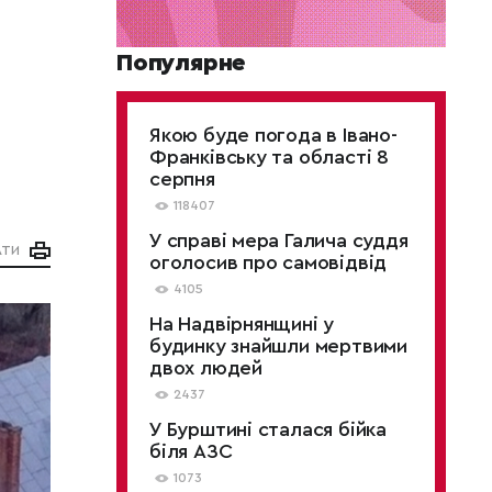
Популярне
Якою буде погода в Івано-
Франківську та області 8
серпня
118407
У справі мера Галича суддя
АТИ
оголосив про самовідвід
4105
На Надвірнянщині у
будинку знайшли мертвими
двох людей
2437
У Бурштині сталася бійка
біля АЗС
1073