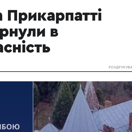
а Прикарпатті
рнули в
сність
РОЗДРУКУВ