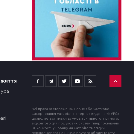
 ЖИТТЯ
тура
Всі права застережено. Повне або часткове
використання матеріалів інтернет-видання «КУРС»
алі
дозволяється тільки за умови активного, прямого,
відкритого для пошукових систем гіперпосилання
на конкретну новину чи матеріал та згадки
першоджерела не нижче другого абзацу тексту.