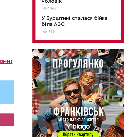
чоловік
1048
У Бурштині сталася бійка
біля АЗС
799
ломиї