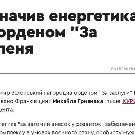
начив енергетик
 орденом "За
упеня
РОЗДРУКУВ
ир Зеленський нагородив орденом “За заслуги” І
 Івано-Франківщини
Михайла Гривнака
, пише
КУР
ента.
етика “за вагомий внесок у розвиток і забезпече
комплексу в умовах воєнного стану, особисту муж