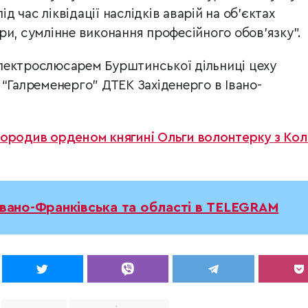
ід час ліквідації наслідків аварій на об’єктах
ри, сумлінне виконання професійного обов’язку”.
лектрослюсарем Бурштинської дільниці цеху
 “Галременерго” ДТЕК Західенерго в Івано-
городив орденом княгині Ольги волонтерку з Ко
Івано-Франківська та області в TELEGRAM