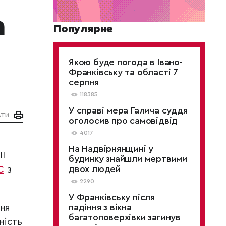
а
Популярне
Якою буде погода в Івано-
Франківську та області 7
серпня
118385
У справі мера Галича суддя
АТИ
оголосив про самовідвід
4017
На Надвірнянщині у
ІІ
будинку знайшли мертвими
двох людей
С
з
2290
У Франківську після
падіння з вікна
ння
багатоповерхівки загинув
ність