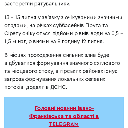
застерегли рятувальники.
13 – 15 липня у зв’язку з очікуваними значними
опадами, на рiчках суббасейнiв Прута та
Сiрету очікуються пiдйоми рiвнiв води на 0,5 –
1,5 м над рівнями на 8 годину 12 липня.
В мiсцях проходження сильних злив буде
вiдбуватися формування значного схилового
та мiсцевого стоку, в гiрських районах iснує
загроза формування локальних селевих
потокiв, додали в ДСНС.
Головні новини Івано-
Франківська та області в
TELEGRAM