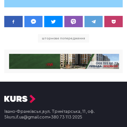
штормове попередження
Івано-Франківськ,
вул. Тринітарська, 11, оф.
5
kurs.if.ua@gmail.com
+380 73 113 2025