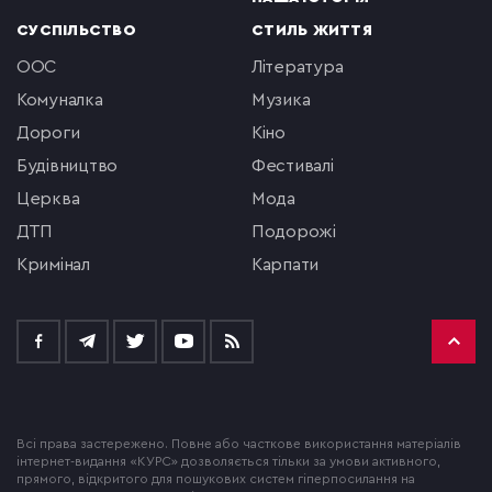
СУСПІЛЬСТВО
СТИЛЬ ЖИТТЯ
ООС
література
комуналка
музика
Дороги
кіно
будівництво
фестивалі
церква
мода
ДТП
подорожі
кримінал
Карпати
Всі права застережено. Повне або часткове використання матеріалів
інтернет-видання «КУРС» дозволяється тільки за умови активного,
прямого, відкритого для пошукових систем гіперпосилання на