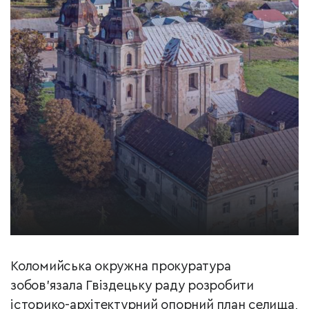
Коломийська окружна прокуратура
зобов’язала Гвіздецьку раду розробити
історико-архітектурний опорний план селища,