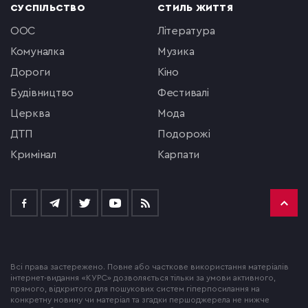
СУСПІЛЬСТВО
СТИЛЬ ЖИТТЯ
ООС
література
комуналка
музика
Дороги
кіно
будівництво
фестивалі
церква
мода
ДТП
подорожі
кримінал
Карпати
Всі права застережено. Повне або часткове використання матеріалів
інтернет-видання «КУРС» дозволяється тільки за умови активного,
прямого, відкритого для пошукових систем гіперпосилання на
конкретну новину чи матеріал та згадки першоджерела не нижче