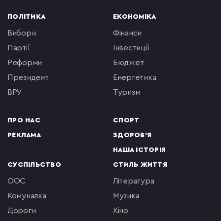
ПОЛІТИКА
ЕКОНОМІКА
вибори
фінанси
партії
інвестиції
реформи
бюджет
президент
енергетика
ВРУ
туризм
ПРО НАС
СПОРТ
РЕКЛАМА
ЗДОРОВ'Я
НАША ІСТОРІЯ
СУСПІЛЬСТВО
СТИЛЬ ЖИТТЯ
ООС
література
комуналка
музика
Дороги
кіно