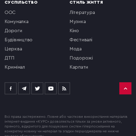
СУСПІЛЬСТВО
СТИЛЬ ЖИТТЯ
ООС
література
комуналка
музика
Дороги
кіно
будівництво
фестивалі
церква
мода
ДТП
подорожі
кримінал
Карпати
Всі права застережено. Повне або часткове використання матеріалів
інтернет-видання «КУРС» дозволяється тільки за умови активного,
прямого, відкритого для пошукових систем гіперпосилання на
конкретну новину чи матеріал та згадки першоджерела не нижче