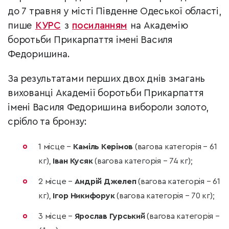
до 7 травня у місті Південне Одеської області,
пише
КУРС
з
посиланням
на Академію
боротьби Прикарпаття імені Василя
Федоришина.
За результатами перших двох днів змагань
вихованці Академії боротьби Прикарпаття
імені Василя Федоришина вибороли золото,
срібло та бронзу:
1 місце –
Каміль Керімов
(вагова категорія – 61
кг),
Іван Кусяк
(вагова категорія – 74 кг);
2 місце –
Андрій Джелеп
(вагова категорія – 61
кг),
Ігор Никифорук
(вагова категорія – 70 кг);
3 місце –
Ярослав Гурський
(вагова категорія –