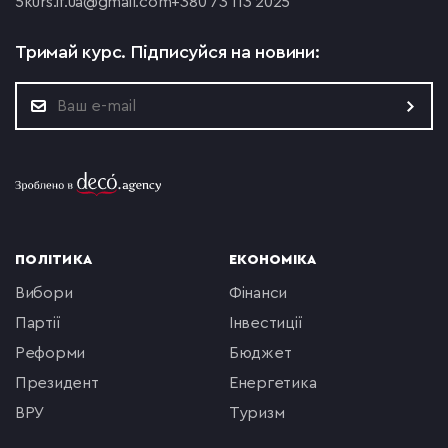
5
kurs.if.ua@gmail.com
+380 73 113 2025
Тримай курс.
Підписуйся на новини:
ПОЛІТИКА
ЕКОНОМІКА
вибори
фінанси
партії
інвестиції
реформи
бюджет
президент
енергетика
ВРУ
туризм