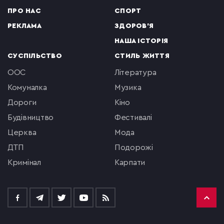
ПРО НАС
СПОРТ
РЕКЛАМА
ЗДОРОВ'Я
НАША ІСТОРІЯ
СУСПІЛЬСТВО
СТИЛЬ ЖИТТЯ
ООС
література
комуналка
музика
Дороги
кіно
будівництво
фестивалі
церква
мода
ДТП
подорожі
кримінал
Карпати