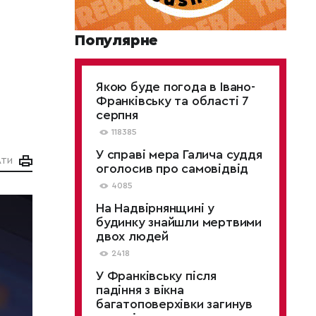
Популярне
Якою буде погода в Івано-
Франківську та області 7
серпня
118385
У справі мера Галича суддя
АТИ
оголосив про самовідвід
4085
На Надвірнянщині у
будинку знайшли мертвими
двох людей
2418
У Франківську після
падіння з вікна
багатоповерхівки загинув