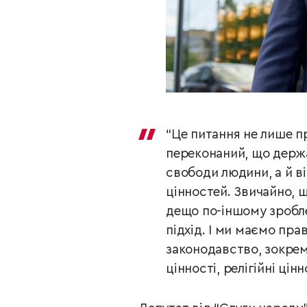
“Це питання не лише пр
переконаний, що держа
свободи людини, а й в
цінностей. Звичайно, щ
дещо по-іншому зробле
підхід. І ми маємо пра
законодавство, зокрем
цінності, релігійні ці