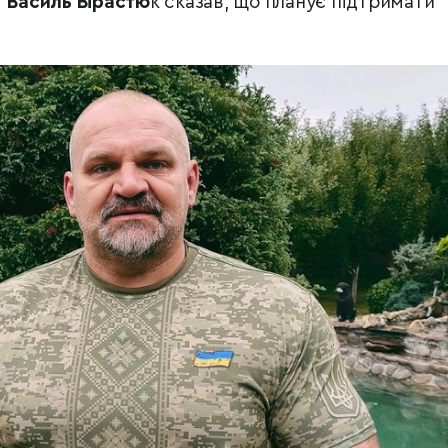
”
Василь Вірастю
к сказав, що планує підтримати