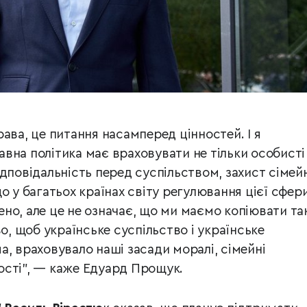
ава, це питання насамперед цінностей. І я
вна політика має враховувати не тільки особисті
ідповідальність перед суспільством, захист сімей
о у багатьох країнах світу регулювання цієї сфер
но, але це не означає, що ми маємо копіювати та
во, щоб українське суспільство і українське
а, враховувало наші засади моралі, сімейні
нності”, — каже Едуард Прощук.