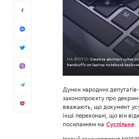
НА ФОТО:
Creative abstract cyber cr
handcuffs on laptop notebook keyboard
Думки народних депутатів
законопроєкту про декримі
вважають, що документ усу
інші переконані, що він ві
посиланням на
Суспільне
.