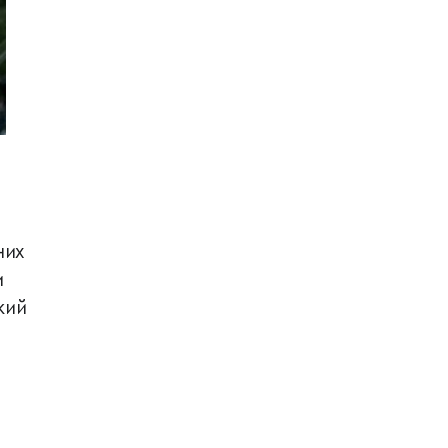
них
и
кий