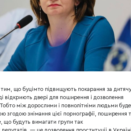
тим, що буцімто підвищують покарання за дитяч
і відкриють двері для поширення і дозволення
 Тобто між дорослими і повнолітніми людьми буде
ою згодою знімання цієї порнографії, поширення 
, що будуть вимагати групи так
 депутатів, — це дозволення проституції в Україні