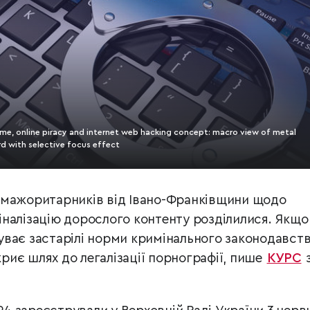
ime, online piracy and internet web hacking concept: macro view of metal
 with selective focus effect
-мажоритарників від Івано-Франківщини щодо
налізацію дорослого контенту розділилися. Якщо
ває застарілі норми кримінального законодавств
дкриє шлях до легалізації порнографії, пише
КУРС