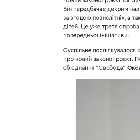
Новий законопроєкт №15294
Він передбачає декримінал
за згодою повнолітніх, а т
дітей. Це уже третя спроб
попередньої ініціативи.
Суспільне поспілкувалося 
про новий законопроєкт. П
об’єднання “Свобода”
Окс