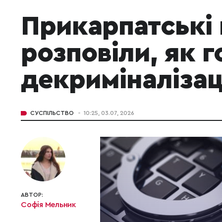
Прикарпатські
розповіли, як 
декриміналіза
СУСПІЛЬСТВО
10:25, 03.07, 2026
АВТОР:
Софія Мельник