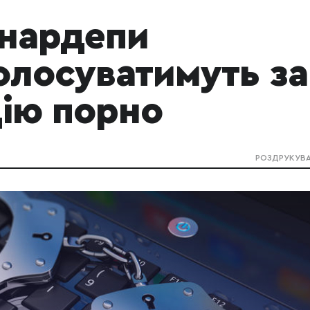
 нардепи
голосуватимуть за
цію порно
РОЗДРУКУВ