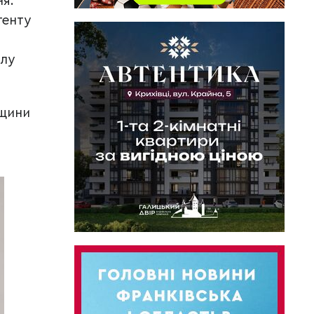
ня.
тенту
алу
вщини