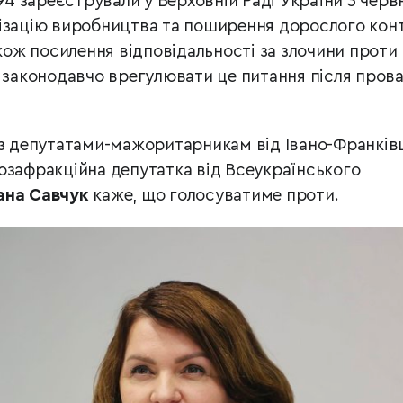
 зареєстрували у Верховній Раді України 3 черв
ізацію виробництва та поширення дорослого кон
акож посилення відповідальності за злочини проти
а законодавчо врегулювати це питання після пров
із депутатами-мажоритарникам від Івано-Франкі
озафракційна депутатка від Всеукраїнського
ана Савчук
каже, що голосуватиме проти.