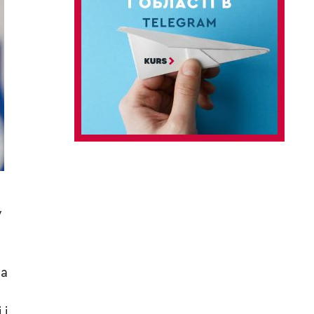
у
та
 і