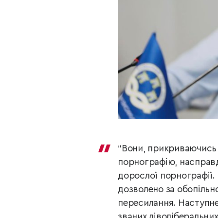
“Вони, прикриваючись 
порнографію, насправд
дорослої порнографії.
дозволено за обопільн
пересилання. Наступне
званих ліволіберальних