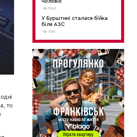
чоловік
1063
У Бурштині сталася бійка
біля АЗС
1051
 одні
а, то
з