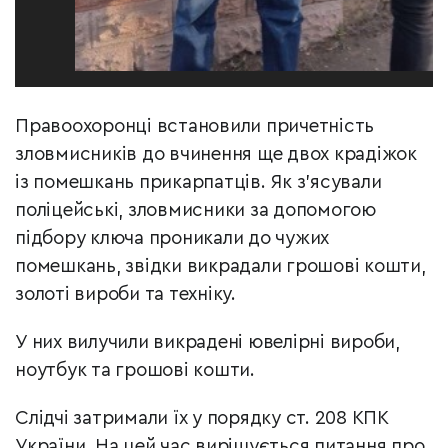
Правоохоронці встановили причетність
зловмисників до вчинення ще двох крадіжок
із помешкань прикарпатців. Як з’ясували
поліцейські, зловмисники за допомогою
підбору ключа проникали до чужих
помешкань, звідки викрадали грошові кошти,
золоті вироби та техніку.
У них вилучили викрадені ювелірні вироби,
ноутбук та грошові кошти.
Слідчі затримали їх у порядку ст. 208 КПК
України. На цей час вирішується питання про