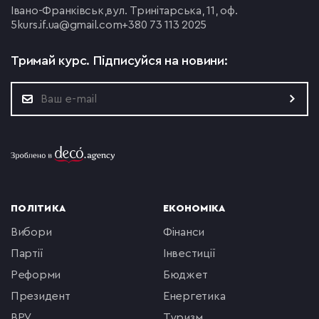
Івано-Франківськ,
вул. Тринітарська, 11, оф.
5
kurs.if.ua@gmail.com
+380 73 113 2025
Тримай курс.
Підписуйся на новини:
ПОЛІТИКА
ЕКОНОМІКА
вибори
фінанси
партії
інвестиції
реформи
бюджет
президент
енергетика
ВРУ
туризм