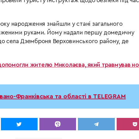
ровели туристу інструктаж щодо безпеки під ча
року народження знайшли у стані загального
оженими руками. Йому надали першу домедичну
о села Дземброня Верховинського району, де
допомогли жителю Миколаєва, який травмував но
Івано-Франківська та області в TELEGRAM