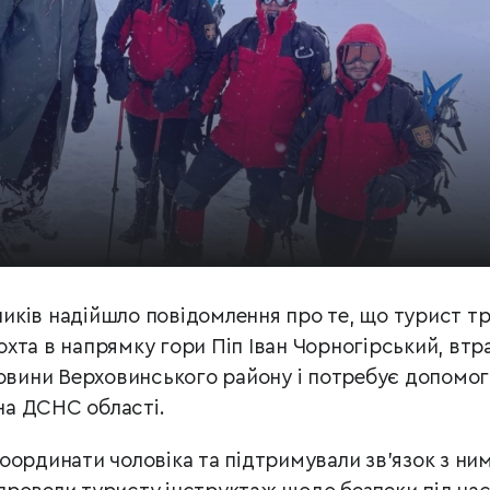
ьників надійшло повідомлення про те, що турист тр
хта в напрямку гори Піп Іван Чорногірський, втр
ловини Верховинського району і потребує допомог
а ДСНС області.
ординати чоловіка та підтримували зв’язок з ним