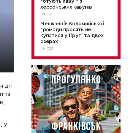
готують каву "із
херсонських кавунів"
731
Мешканців Коломийської
громади просять не
купатися у Пруті та двох
озерах
723
и дні
атив
и,
. У