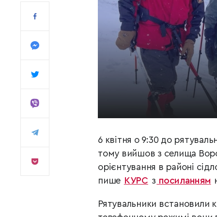
6 квітня о 9:30 до рятувал
тому вийшов з селища Воро
орієнтування в районі сід
пише
КУРС
з
посиланням
н
Рятувальники встановили ко