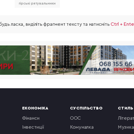
гірські рятувальники
удь ласка, виділіть фрагмент тексту та натисніть
Ctrl + Ente
ЕКОНОМІКА
СУСПІЛЬСТВО
СТИЛЬ
фінанси
ООС
літера
інвестиції
комуналка
музика