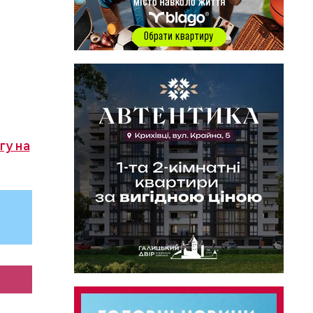
с
гу на