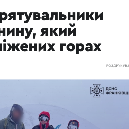
 рятувальники
нину, який
ніжених горах
РОЗДРУКУВ