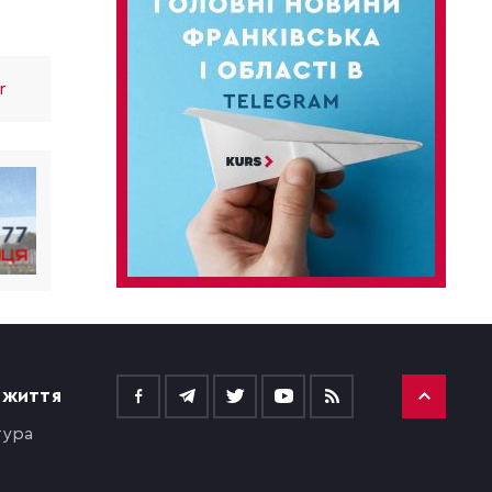
r
 ЖИТТЯ
тура