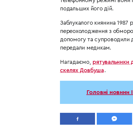
телефонному режимі вони п
подальших його дій.
Заблукалого киянина 1987 
переохолодження з обмор
допомогу та супроводили д
передали медикам.
Нагадаємо,
рятувальники 
скелях Довбуша
.
Головні новини 