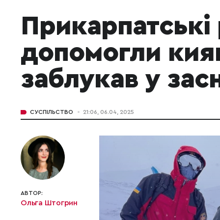
Прикарпатські
допомогли кия
заблукав у зас
СУСПІЛЬСТВО
21:06, 06.04, 2025
АВТОР:
Ольга Штогрин