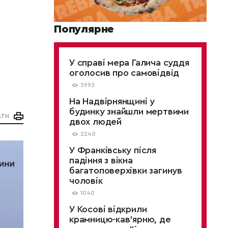
Популярне
У справі мера Галича суддя
оголосив про самовідвід
3993
На Надвірнянщині у
будинку знайшли мертвими
АТИ
двох людей
2240
У Франківську після
падіння з вікна
багатоповерхівки загинув
чоловік
1040
У Косові відкрили
крамницю-кав'ярню, де