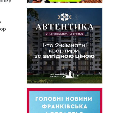
чному
о
тор