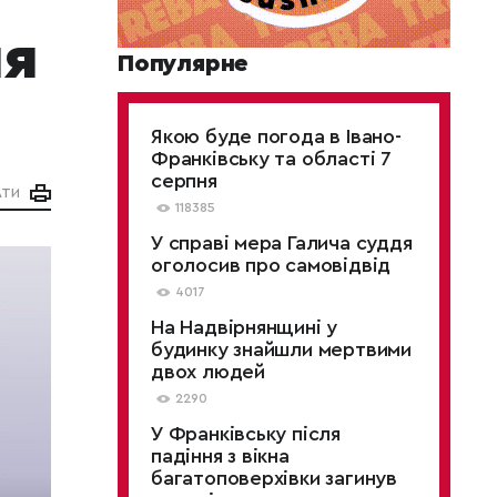
ля
Популярне
Якою буде погода в Івано-
Франківську та області 7
серпня
АТИ
118385
У справі мера Галича суддя
оголосив про самовідвід
4017
На Надвірнянщині у
будинку знайшли мертвими
двох людей
2290
У Франківську після
падіння з вікна
багатоповерхівки загинув