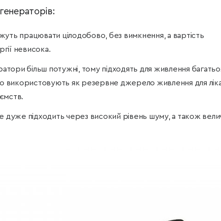
генераторів:
жуть працювати цілодобово, без вимкнення, а вартість
гії невисока.
ератори більш потужні, тому підходять для живлення багатьо
сто використовують як резервне джерело живлення для лік
ємств.
е дуже підходить через високий рівень шуму, а також вели