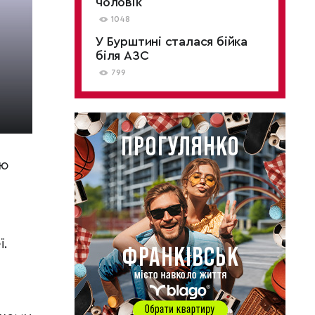
чоловік
1048
У Бурштині сталася бійка
біля АЗС
799
ою
ї.