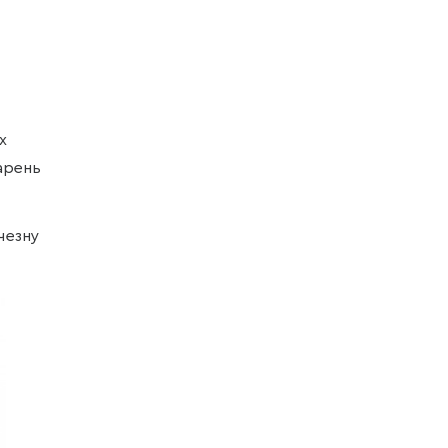
х
арень
чезну