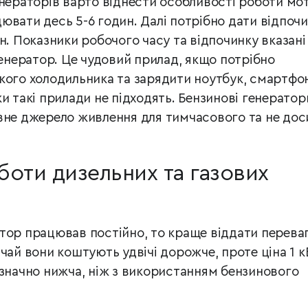
енераторів варто віднести особливості роботи мо
ювати десь 5-6 годин. Далі потрібно дати відпоч
н. Показники робочого часу та відпочинку вказані
генератор. Це чудовий прилад, якщо потрібно
кого холодильника та зарядити ноутбук, смартфо
и такі прилади не підходять. Бензинові генератор
вне джерело живлення для тимчасового та не дос
оти дизельних та газових
тор працював постійно, то краще віддати перева
чай вони коштують удвічі дорожче, проте ціна 1 к
 значно нижча, ніж з використанням бензинового