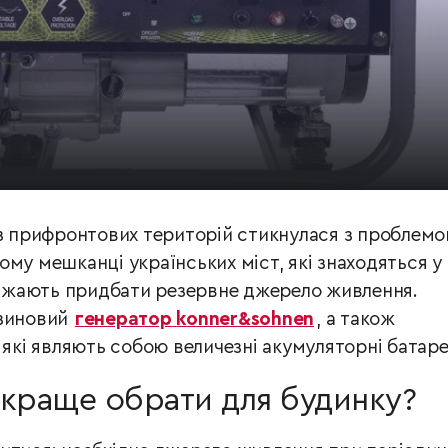
 з прифронтових територій стикнулася з проблем
му мешканці українських міст, які знаходяться у
 бажають придбати резервне джерело живлення.
нзиновий
генератор
konner&sohnen
, а також
 які являють собою величезні акумуляторні батаре
 краще обрати для будинку?