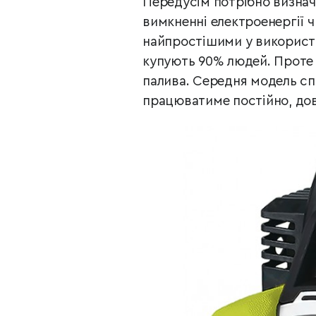
Передусім потрібно визнач
вимкненні електроенергії 
найпростішими у використа
купують 90% людей. Проте 
палива. Середня модель сп
працюватиме постійно, дов