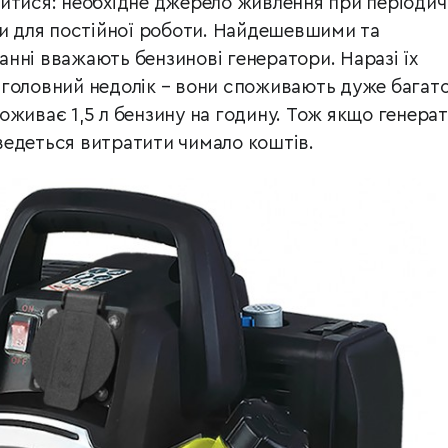
итися: необхідне джерело живлення при періоди
чи для постійної роботи. Найдешевшими та
нні вважають бензинові генератори. Наразі їх
головний недолік – вони споживають дуже багат
оживає 1,5 л бензину на годину. Тож якщо генера
едеться витратити чимало коштів.