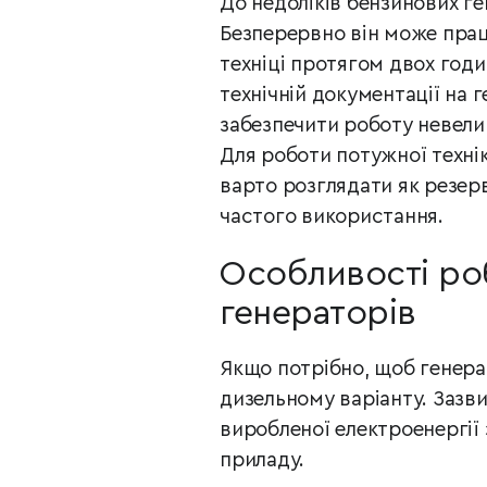
До недоліків бензинових г
Безперервно він може прац
техніці протягом двох годи
технічній документації на 
забезпечити роботу невели
Для роботи потужної технік
варто розглядати як резер
частого використання.
Особливості роб
генераторів
Якщо потрібно, щоб генера
дизельному варіанту. Зазви
виробленої електроенергії
приладу.