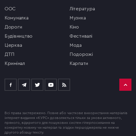
ООС
література
комуналка
музика
Дороги
кіно
будівництво
фестивалі
церква
мода
ДТП
подорожі
кримінал
Карпати
Всі права застережено. Повне або часткове використання матеріалів
інтернет-видання «КУРС» дозволяється тільки за умови активного,
прямого, відкритого для пошукових систем гіперпосилання на
конкретну новину чи матеріал та згадки першоджерела не нижче
другого абзацу тексту.