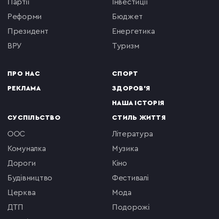
партії
інвестиції
реформи
бюджет
президент
енергетика
ВРУ
туризм
ПРО НАС
СПОРТ
РЕКЛАМА
ЗДОРОВ'Я
НАША ІСТОРІЯ
СУСПІЛЬСТВО
СТИЛЬ ЖИТТЯ
ООС
література
комуналка
музика
Дороги
кіно
будівництво
фестивалі
церква
мода
ДТП
подорожі