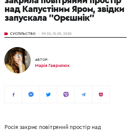
закрила повітряний простір
над Капустіним Яром, звідки
запускала "Орєшнік"
СУСПІЛЬСТВО
09:32, 10.05, 2025
АВТОР:
Марія Гаврилюк
Росія закриє повітряний простір над