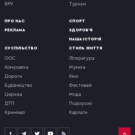
ВРУ
туризм
ПРО НАС
СПОРТ
РЕКЛАМА
ЗДОРОВ'Я
НАША ІСТОРІЯ
СУСПІЛЬСТВО
СТИЛЬ ЖИТТЯ
ООС
література
комуналка
музика
Дороги
кіно
будівництво
фестивалі
церква
мода
ДТП
подорожі
кримінал
Карпати