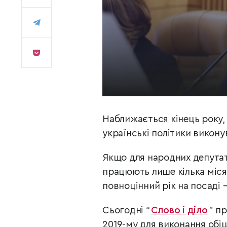
Наближається кінець року, 
українські політики викону
Якщо для народних депутаті
працюють лише кілька місяц
повноцінний рік на посаді 
Сьогодні “
Слово і діло
” п
2019-му для виконання обіц