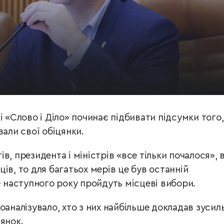
і «Слово і Діло» починає підбивати підсумки того,
вали свої обіцянки.
в, президента і міністрів «все тільки почалося», 
ів, то для багатьох мерів це був останній
– наступного року пройдуть місцеві вибори.
роаналізувало, хто з них найбільше докладав зусиль
янок.