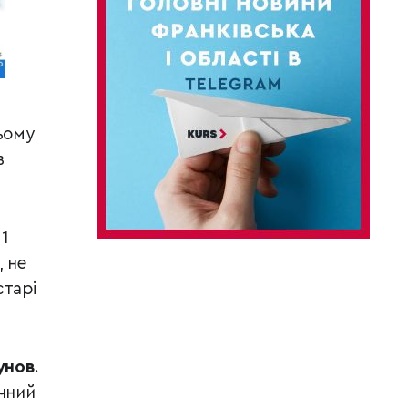
ьому
з
1
 не
старі
унов
.
чний