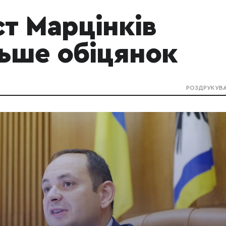
ст Марцінків
льше обіцянок
РОЗДРУКУВ