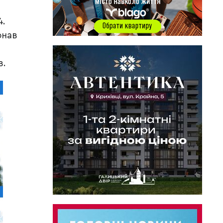
4.
онав
в.