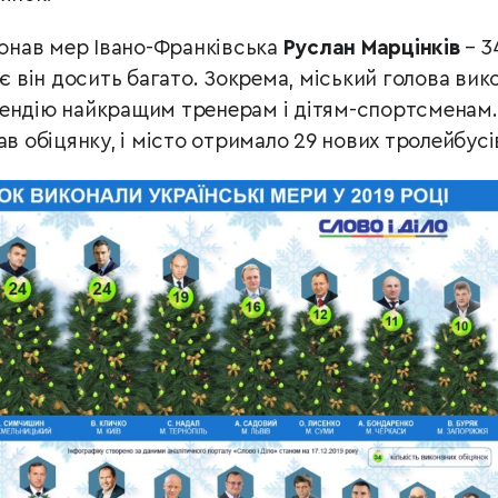
конав мер Івано-Франківська
Руслан Марцінків
– 3
яє він досить багато. Зокрема, міський голова вик
пендію найкращим тренерам і дітям-спортсменам.
ав обіцянку, і місто отримало 29 нових тролейбусі