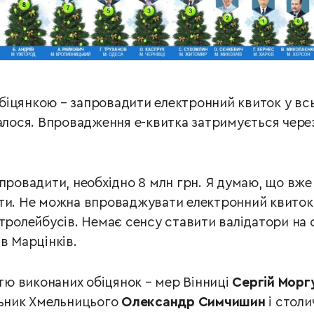
біцянкою – запровадити електронний квиток у вс
лалося. Впровадження е-квитка затримується чере
провадити, необхідно 8 млн грн. Я думаю, що вже 
ти. Не можна впроваджувати електронний квиток,
 тролейбусів. Немає сенсу ставити валідатори на 
в Марцінків.
стю виконаних обіцянок – мер Вінниці
Сергій Морг
льник Хмельницього
Олександр Симчишин
і столи