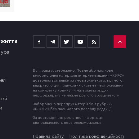
 ЖИТТЯ
тура
Всі права застережено. Повне або часткове
використання матеріалів інтернет-видання «КУРС»
алі
дозволяється тільки за умови активного, прямого,
відкритого для пошукових систем гіперпосилання
на конкретну новину чи матеріал та згадки
першоджерела не нижче другого абзацу тексту.
ожі
Заборонено передрук матеріалів з рубрики
и
«БЛОГИ» без письмового дозволу редакції.
За достовірність рекламної інформації
відповідальність несе рекламодавець.
Правила сайту
Політика конфіденційності