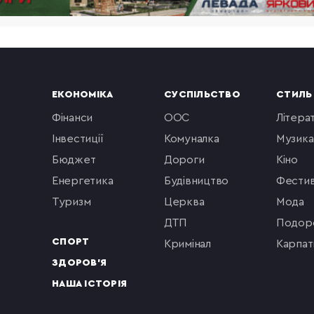
ЕКОНОМІКА
СУСПІЛЬСТВО
СТИЛЬ
фінанси
ООС
літера
інвестиції
комуналка
музика
бюджет
Дороги
кіно
енергетика
будівництво
фестив
туризм
церква
мода
ДТП
подор
СПОРТ
кримінал
Карпат
ЗДОРОВ'Я
НАША ІСТОРІЯ