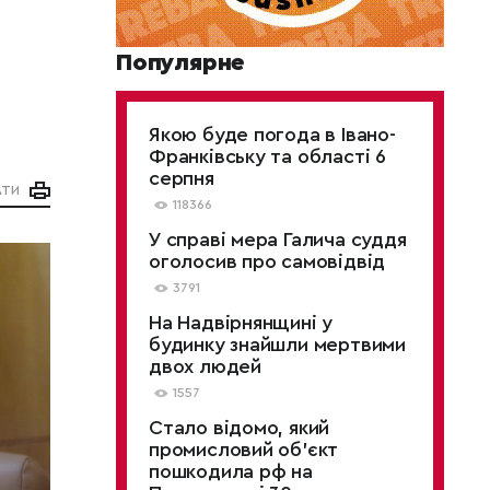
Популярне
Якою буде погода в Івано-
Франківську та області 6
серпня
АТИ
118366
У справі мера Галича суддя
оголосив про самовідвід
3791
На Надвірнянщині у
будинку знайшли мертвими
двох людей
1557
Стало відомо, який
промисловий об’єкт
пошкодила рф на