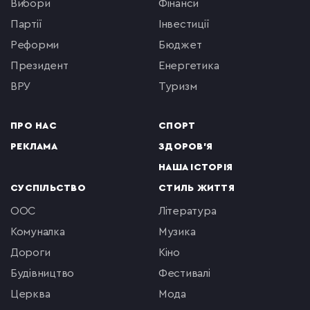
вибори
фінанси
партії
інвестиції
реформи
бюджет
президент
енергетика
ВРУ
туризм
ПРО НАС
СПОРТ
РЕКЛАМА
ЗДОРОВ'Я
НАША ІСТОРІЯ
СУСПІЛЬСТВО
СТИЛЬ ЖИТТЯ
ООС
література
комуналка
музика
Дороги
кіно
будівництво
фестивалі
церква
мода