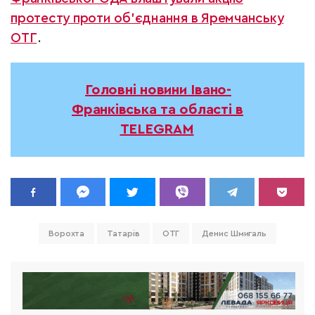
протесту проти об’єднання в Яремчанську
ОТГ
.
Головні новини Івано-
Франківська та області в
TELEGRAM
Ворохта
Татарів
ОТГ
Денис Шмигаль