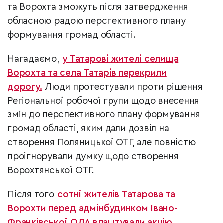
та Ворохта зможуть після затвердження
обласною радою перспективного плану
формування громад області.
Нагадаємо,
у Татарові жителі селища
Ворохта та села Татарів перекрили
дорогу.
Люди протестували проти рішення
Регіональної робочої групи щодо внесення
змін до перспективного плану формування
громад області, яким дали дозвіл на
створення Поляницької ОТГ, але повністю
проігнорували думку щодо створення
Ворохтянської ОТГ.
Після того
сотні жителів Татарова та
Ворохти перед адмінбудинком Івано-
Франківської ОДА влаштували акцію