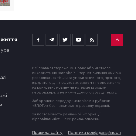
 ЖИТТЯ
тура
Всі права застережено. Повне або часткове
використання матеріалів інтернет-видання «КУРС»
алі
дозволяється тільки за умови активного, прямого,
відкритого для пошукових систем гіперпосилання
на конкретну новину чи матеріал та згадки
першоджерела не нижче другого абзацу тексту.
ожі
Заборонено передрук матеріалів з рубрики
и
«БЛОГИ» без письмового дозволу редакції.
За достовірність рекламної інформації
відповідальність несе рекламодавець.
Правила сайту
Політика конфіденційності