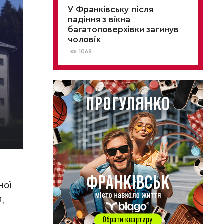
У Франківську після
падіння з вікна
багатоповерхівки загинув
чоловік
1068
ної
,