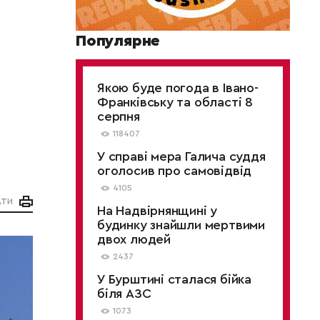
Популярне
Якою буде погода в Івано-
Франківську та області 8
серпня
118407
У справі мера Галича суддя
оголосив про самовідвід
4105
АТИ
На Надвірнянщині у
будинку знайшли мертвими
двох людей
2437
У Бурштині сталася бійка
біля АЗС
1073