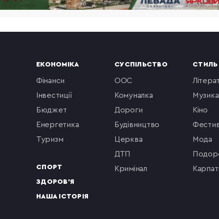
ЕКОНОМІКА
СУСПІЛЬСТВО
СТИЛЬ
фінанси
ООС
літера
інвестиції
комуналка
музика
бюджет
Дороги
кіно
енергетика
будівництво
фестив
туризм
церква
мода
ДТП
подор
СПОРТ
кримінал
Карпат
ЗДОРОВ'Я
НАША ІСТОРІЯ