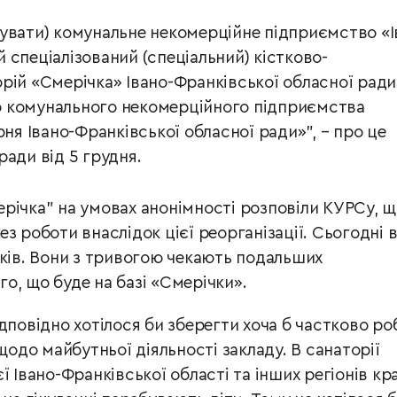
увати) комунальне некомерційне підприємство «І
 спеціалізований (спеціальний) кістково-
рій «Смерічка» Івано-Франківської обласної ради
 комунального некомерційного підприємства
рня Івано-Франківської обласної ради»”, – про це
ради від 5 грудня.
річка” на умовах анонімності розповіли КУРСу, 
з роботи внаслідок цієї реорганізації. Сьогодні 
иків. Вони з тривогою чекають подальших
о, що буде на базі «Смерічки».
дповідно хотілося би зберегти хоча б частково ро
 щодо майбутньої діяльності закладу. В санаторії
ї Івано-Франківської області та інших регіонів кра