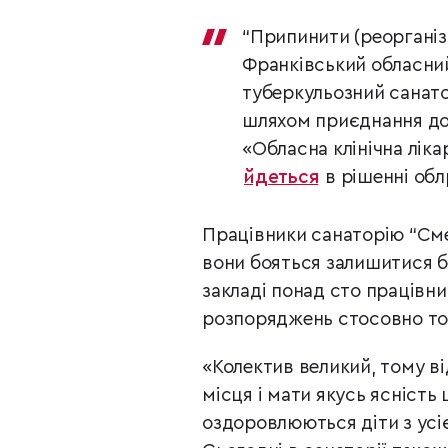
“Припинити (реорганіз
Франківський обласний
туберкульозний санато
шляхом приєднання до
«Обласна клінічна ліка
йдеться
в рішенні обл
Працівники санаторію “Сме
вони бояться залишитися бе
закладі понад сто працівн
розпоряджень стосовно тог
«Колектив великий, тому ві
місця і мати якусь ясність
оздоровлюються діти з усіє