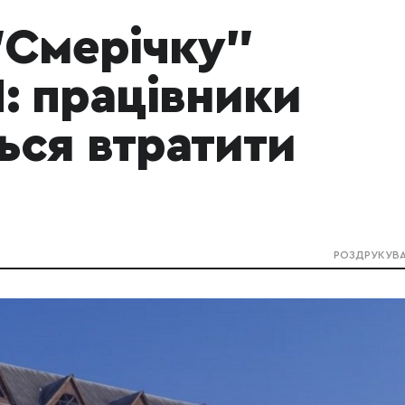
"Смерічку"
: працівники
ься втратити
РОЗДРУКУВ