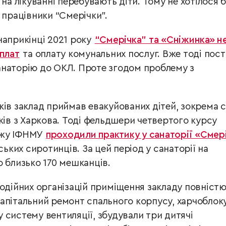
 на лікуванні перебувають діти. Тому не хотілося 
 працівники “Смерічки”.
наприкінці 2021 року
“Смерічка” та «Сніжинка» н
рплат
та оплату комунальних послуг. Вже тоді пос
анаторію до ОКЛ. Проте згодом проблему з
ків заклад приймав евакуйованих дітей, зокрема с
ків з Харкова. Тоді фельдшери четвертого курсу
джу ІФНМУ
проходили практику у санаторії «Смер
ських сиротинців. За цей період у санаторії на
о близько 170 мешканців.
годійних організацій приміщення закладу повніст
апітальний ремонт спального корпусу, харчоблоку
 систему вентиляції, збудували три дитячі