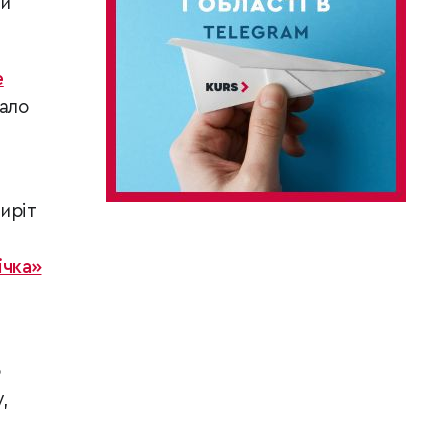
би
е
тало
иріт
ічка»
ю
,