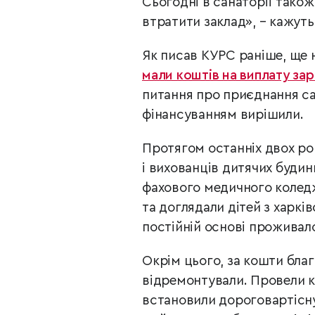
Сьогодні в санаторії також
втратити заклад», – кажуть
Як писав КУРС раніше, ще 
мали коштів на виплату за
питання про приєднання с
фінансуванням вирішили.
Протягом останніх двох ро
і вихованців дитячих будин
фахового медичного коле
та доглядали дітей з харків
постійній основі проживал
Окрім цього, за кошти бла
відремонтували. Провели к
встановили дороговартісну