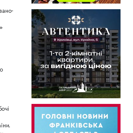
вано-
»
що
в
бочі
їни.