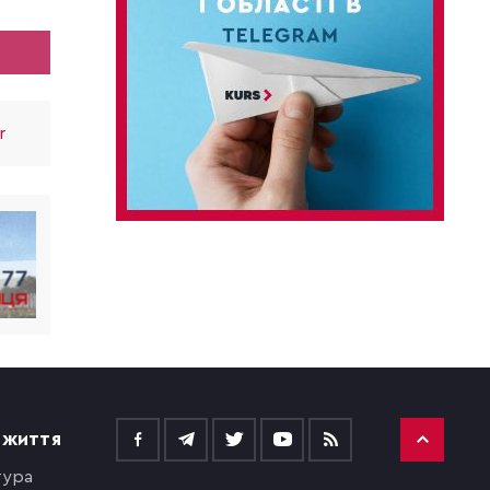
r
 ЖИТТЯ
тура