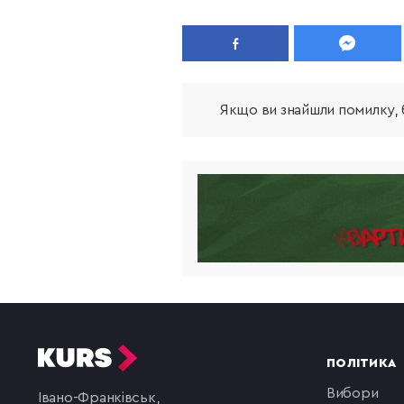
Якщо ви знайшли помилку, б
ПОЛІТИКА
вибори
Івано-Франківськ,