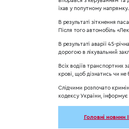
впорався з керуванням та д
їхав у попутному напрямку.
В результаті зіткнення па
Після того автомобіль «Лек
В результаті аварії 45-рі
дорогою в лікувальний зак
Всіх водіїв транспортних 
крові, щоб дізнатись чи не 
Слідчими розпочато кримін
кодексу України, інформує 
Головні новини 