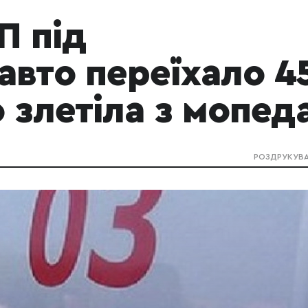
П під
авто переїхало 4
 злетіла з мопед
РОЗДРУКУВ