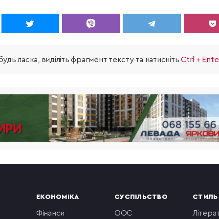
удь ласка, виділіть фрагмент тексту та натисніть
Ctrl + Ente
ЕКОНОМІКА
СУСПІЛЬСТВО
СТИЛЬ
фінанси
ООС
літера