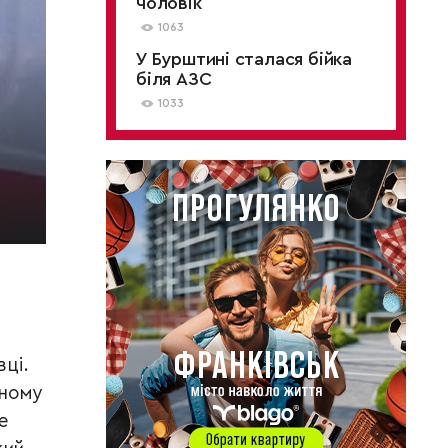
чоловік
1063
У Бурштині сталася бійка
біля АЗС
1033
вці.
еному
е