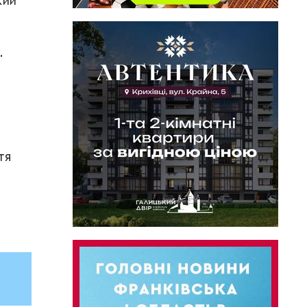
кий
.
тя