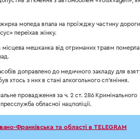
опустив зіткнення з автомобілем «Volskvagen», я
сажирка мопеда впала на проїжджу частину дороги
сус» переїхав жінку.
чна місцева мешканка від отриманих травм померла
лад.
засобів доправлено до медичного закладу для взят
був хтось з них в стані алкогольного сп’яніння.
альне провадження за ч. 2 ст. 286 Кримінального
пресслужба обласної нацполіції.
Івано-Франківська та області в TELEGRAM