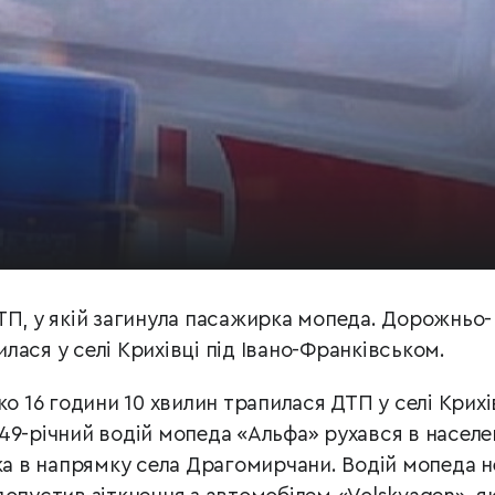
ТП, у якій загинула пасажирка мопеда. Дорожньо-
ася у селі Крихівці під Івано-Франківськом.
ко 16 години 10 хвилин трапилася ДТП у селі Крихі
49-річний водій мопеда «Альфа» рухався в насел
ька в напрямку села Драгомирчани. Водій мопеда н