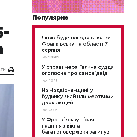
Популярне
5-
Якою буде погода в Івано-
а
Франківську та області 7
серпня
118385
У справі мера Галича суддя
АТИ
оголосив про самовідвід
4079
На Надвірнянщині у
будинку знайшли мертвими
двох людей
2399
У Франківську після
падіння з вікна
багатоповерхівки загинув