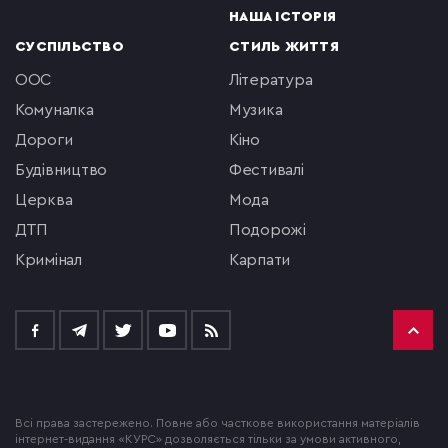
НАША ІСТОРІЯ
СУСПІЛЬСТВО
СТИЛЬ ЖИТТЯ
ООС
література
комуналка
музика
Дороги
кіно
будівництво
фестивалі
церква
мода
ДТП
подорожі
кримінал
Карпати
Всі права застережено. Повне або часткове використання матеріалів
інтернет-видання «КУРС» дозволяється тільки за умови активного,