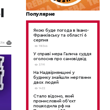
І
Популярне
Якою буде погода в Івано-
Франківську та області 6
серпня
АТИ
118366
У справі мера Галича суддя
оголосив про самовідвід
3791
На Надвірнянщині у
будинку знайшли мертвими
двох людей
1422
Стало відомо, який
промисловий об’єкт
пошкодила рф на