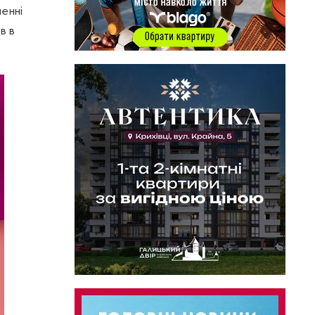
енні
в в