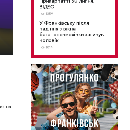
Прикарпатті 30 липня.
ВІДЕО
1259
У Франківську після
падіння з вікна
багатоповерхівки загинув
чоловік
1014
тик
на