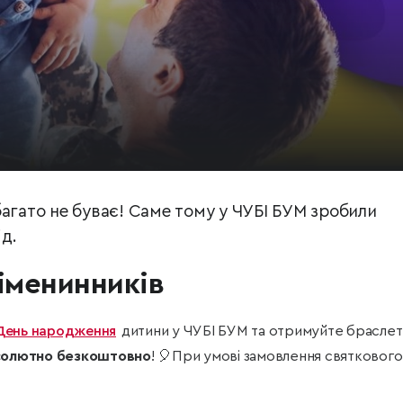
багато не буває! Саме тому у ЧУБІ БУМ зробили
ід.
 іменинників
День народження
дитини у ЧУБІ БУМ та отримуйте брасле
бсолютно безкоштовно
! 🎈При умові замовлення святкового