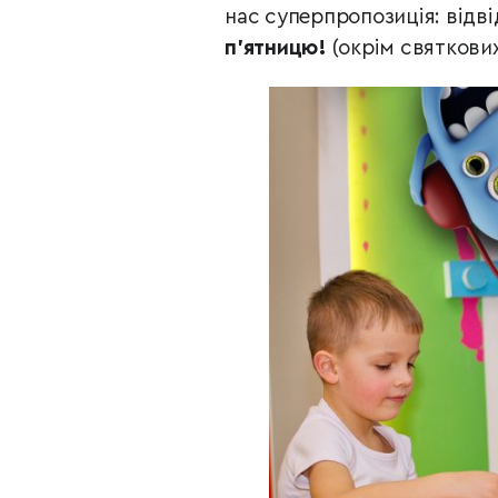
нас суперпропозиція: відв
п’ятницю!
(окрім святкових 