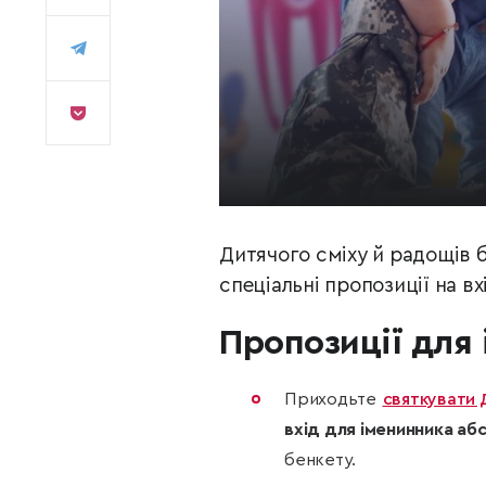
Дитячого сміху й радощів 
спеціальні пропозиції на вх
Пропозиції для
Приходьте
святкувати 
вхід для іменинника а
бенкету.