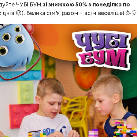
ідуйте ЧУБІ БУМ
зі знижкою 50% з понеділка по
днів 😉). Велика сім’я разом – всім веселіше! 🥳