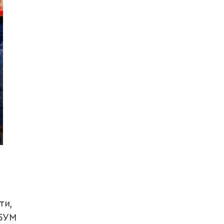
ти,
 БУМ