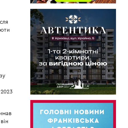
ісля
роти
зу
 2023
римав
 він