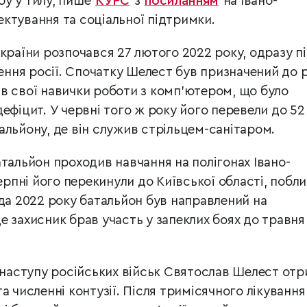
у у тилу, пише
КУРС
з
посиланням
на Івано-
ктування та соціальної підтримки.
країни розпочався 27 лютого 2022 року, одразу п
ня росії. Спочатку Шелест був призначений до 
в свої навички роботи з комп’ютером, що було
ефіцит. У червні того ж року його перевели до 52
альйону, де він служив стрільцем-санітаром.
тальйон проходив навчання на полігонах Івано-
серпні його перекинули до Київської області, побли
ада 2022 року батальйон був направлений на
 захисник брав участь у запеклих боях до травня
с наступу російських військ Святослав Шелест от
а численні контузії. Після тримісячного лікування