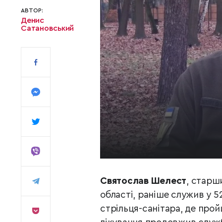
АВТОР:
Денис
Сатановський
Святослав Шелест
, старш
області, раніше служив у 5
стрільця-санітара, де прой