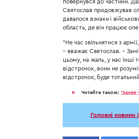
повернувся до частини. Да
Святослав продовжував сл
давалося взнаки і військо
область, де він працює оп
“Не час звільнятися з армії
– вважає Святослав. – Зам
цьому, на жаль, у нас інші 
відстрочок, вони не розумію
відстрочок, буде тотальний
Читайте також:
“Армія 
Головні новини 