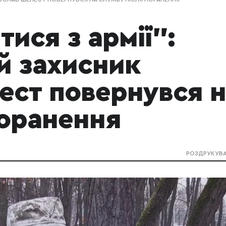
тися з армії":
й захисник
ест повернувся н
поранення
РОЗДРУКУВ