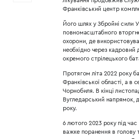
лікування продовжив служб
Франківський центр компле
Його шлях у Збройні сили У
повномасштабного вторгнен
охорони, де використовува
необхідно через кадровий д
окремого стрілецького бат
Протягом літа 2022 року ба
Франківської області, а в 
Чорнобиля. В кінці листоп
Вугледарський напрямок, де
року.
6 лютого 2023 року під ча
важке поранення в голову т