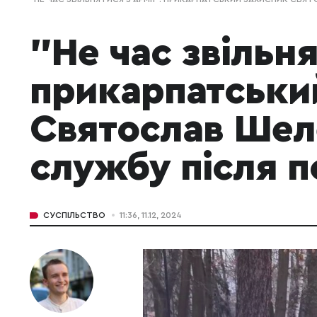
"Не час звільня
прикарпатськи
Святослав Шел
службу після 
СУСПІЛЬСТВО
11:36, 11.12, 2024