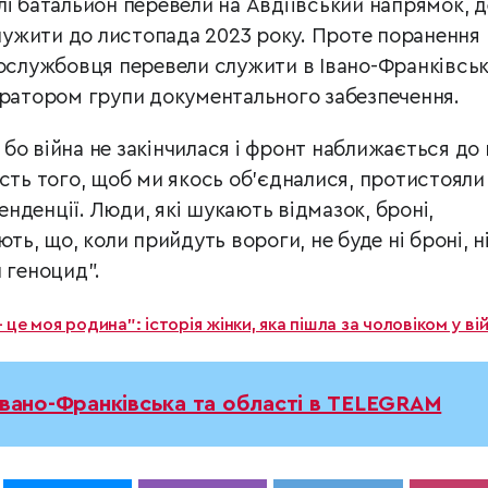
лі батальйон перевели на Авдіївський напрямок, д
ужити до листопада 2023 року. Проте поранення
вослужбовця перевели служити в Івано-Франківсь
ератором групи документального забезпечення.
, бо війна не закінчилася і фронт наближається до 
ість того, щоб ми якось об’єдналися, протистояли
тенденції. Люди, які шукають відмазок, броні,
ть, що, коли прийдуть вороги, не буде ні броні, н
 геноцид”.
– це моя родина”: історія жінки, яка пішла за чоловіком у ві
Івано-Франківська та області в TELEGRAM