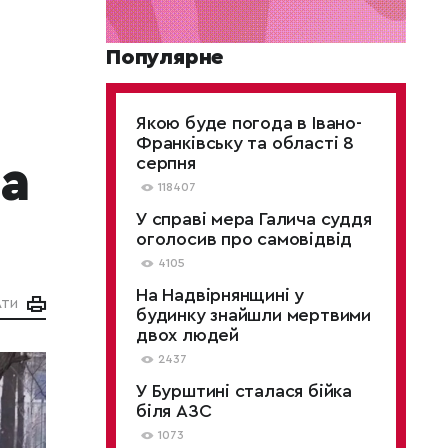
Популярне
Якою буде погода в Івано-
Франківську та області 8
серпня
а
118407
У справі мера Галича суддя
оголосив про самовідвід
4105
На Надвірнянщині у
АТИ
будинку знайшли мертвими
двох людей
2437
У Бурштині сталася бійка
біля АЗС
1073