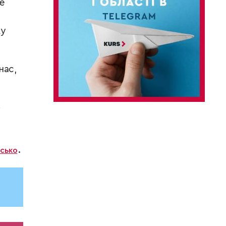
е
ку
нас,
і
йсько
.