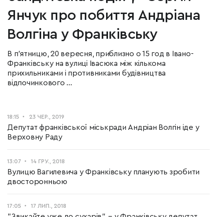
Янчук про побиття Андріана
Волгіна у Франківську
В п'ятницю, 20 вересня, приблизно о 15 год в Івано-
Франківську на вулиці Івасюка між кількома
прихильниками і противниками будівництва
відпочинкового ...
18:15
23 ЧЕР., 2019
Депутат франківської міськради Андріан Волгін іде у
Верховну Раду
13:07
14 ГРУ., 2018
Вулицю Вагилевича у Франківську планують зробити
двосторонньою
17:05
17 ЛИП., 2018
"Звикайте уже до сухарів", – у Франківську депутат