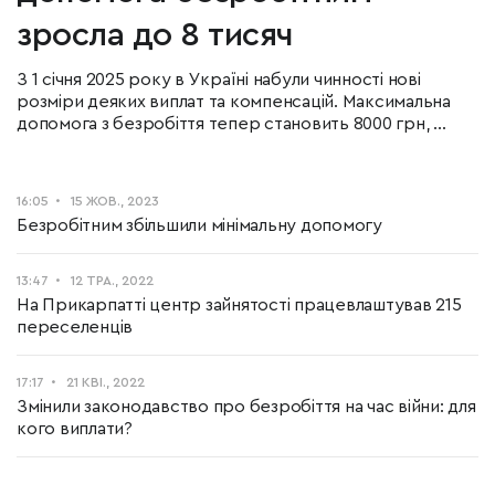
зросла до 8 тисяч
З 1 січня 2025 року в Україні набули чинності нові
розміри деяких виплат та компенсацій. Максимальна
допомога з безробіття тепер становить 8000 грн, ...
16:05
15 ЖОВ., 2023
Безробітним збільшили мінімальну допомогу
13:47
12 ТРА., 2022
На Прикарпатті центр зайнятості працевлаштував 215
переселенців
17:17
21 КВІ., 2022
Змінили законодавство про безробіття на час війни: для
кого виплати?