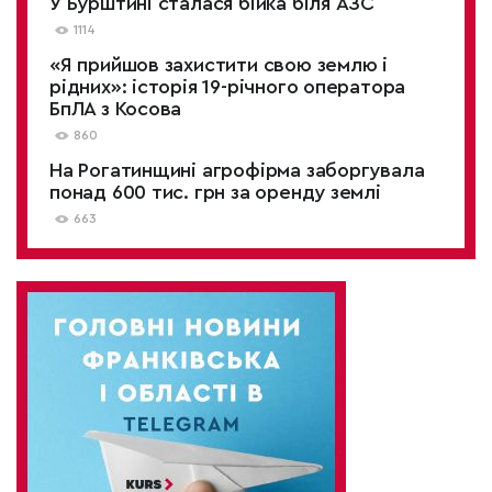
У Бурштині сталася бійка біля АЗС
1114
«Я прийшов захистити свою землю і
рідних»: історія 19-річного оператора
БпЛА з Косова
860
На Рогатинщині агрофірма заборгувала
понад 600 тис. грн за оренду землі
663