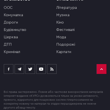
ООС
література
комуналка
музика
Дороги
кіно
будівництво
фестивалі
церква
мода
ДТП
подорожі
кримінал
Карпати
Всі права застережено. Повне або часткове використання матеріалів
інтернет-видання «КУРС» дозволяється тільки за умови активного,
прямого, відкритого для пошукових систем гіперпосилання на
конкретну новину чи матеріал та згадки першоджерела не нижче
другого абзацу тексту.