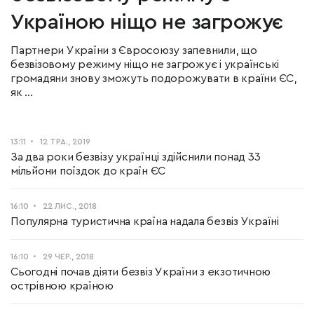
Україною ніщо не загрожує
Партнери України з Євросоюзу запевнили, що
безвізовому режиму ніщо не загрожує і українські
громадяни знову зможуть подорожувати в країни ЄС,
як ...
13:11
12 ТРА., 2019
За два роки безвізу українці здійснили понад 33
мільйони поїздок до країн ЄС
16:10
22 ЛИС., 2018
Популярна туристична країна надала безвіз Україні
16:10
29 ЧЕР., 2018
Сьогодні почав діяти безвіз України з екзотичною
острівною країною