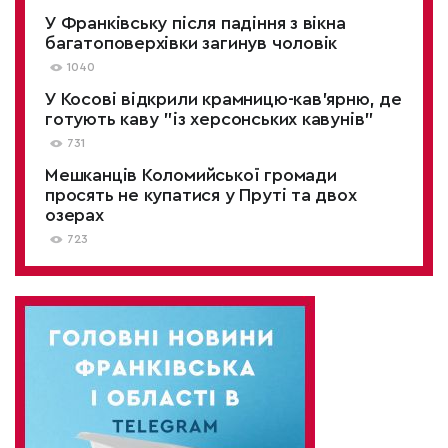
У Франківську після падіння з вікна
багатоповерхівки загинув чоловік
1040
У Косові відкрили крамницю-кав'ярню, де
готують каву "із херсонських кавунів"
731
Мешканців Коломийської громади
просять не купатися у Пруті та двох
озерах
723