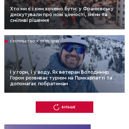
Хто ми є і ким хочемо бути: у Франківську
дискутували про нові цінності, зміни та
сміливі рішення
ЧИТАТИ:
12 хв.
СУСПІЛЬСТВО
28.05, 2025
І у гори, і у воду. Як ветеран Володимир
Горон розвиває туризм на Прикарпатті та
допомагає побратимам
ЧИТАТИ:
9 хв.
БІЛЬШЕ