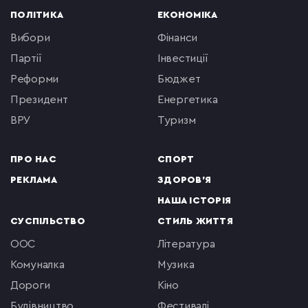
ПОЛІТИКА
ЕКОНОМІКА
вибори
фінанси
партії
інвестиції
реформи
бюджет
президент
енергетика
ВРУ
туризм
ПРО НАС
СПОРТ
РЕКЛАМА
ЗДОРОВ'Я
НАША ІСТОРІЯ
СУСПІЛЬСТВО
СТИЛЬ ЖИТТЯ
ООС
література
комуналка
музика
Дороги
кіно
будівництво
фестивалі