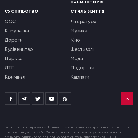
НАША ІСТОРІЯ
СУСПІЛЬСТВО
СТИЛЬ ЖИТТЯ
ООС
література
комуналка
музика
Дороги
кіно
будівництво
фестивалі
церква
мода
ДТП
подорожі
кримінал
Карпати
Всі права застережено. Повне або часткове використання матеріалів
інтернет-видання «КУРС» дозволяється тільки за умови активного,
прямого, відкритого для пошукових систем гіперпосилання на