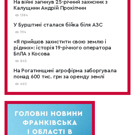
На війні загинув 25-річний захисник з
Калущини Андрій Прокіпчин
1384
У Бурштині сталася бійка біля АЗС
1114
«Я прийшов захистити свою землю і
рідних»: історія 19-річного оператора
БпЛА з Косова
845
На Рогатинщині агрофірма заборгувала
понад 600 тис. грн за оренду землі
660