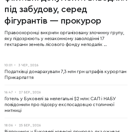
під забудову, серед
фігурантів — прокурор
Правоохоронці викрили організовану злочинну групу,
яку підозрюють у незаконному заволодінні 17
гектарами земель лісового фонду неподалік ...
10:01
3 ЧЕР., 2026
Податківці донарахували 7,3 млн грн штрафів курортам
Прикарпаття
16:47
27 БЕР., 2026
Готель у Буковелі за нелегальні $2 млн: САП і НАБУ
повідомили про підозру експосадовцю столичної
митниці
18:06
25 БЕР., 2026
Відпочинок у Буковелі навесні: природа, яка оживає