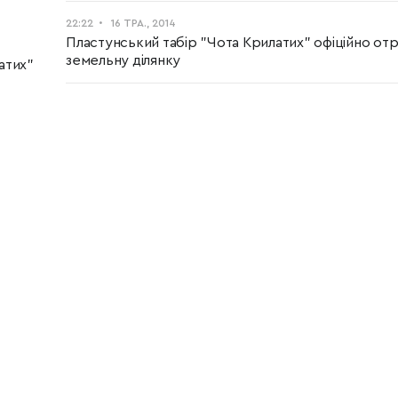
22:22
16 ТРА., 2014
Пластунський табір "Чота Крилатих" офіційно от
земельну ділянку
атих"