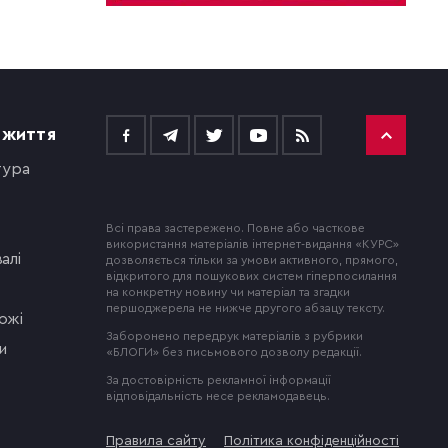
 ЖИТТЯ
тура
Всі права застережено. Повне або часткове
використання матеріалів інтернет-видання «КУРС»
алі
дозволяється тільки за умови активного, прямого,
відкритого для пошукових систем гіперпосилання
на конкретну новину чи матеріал та згадки
першоджерела не нижче другого абзацу тексту.
ожі
Заборонено передрук матеріалів з рубрики
и
«БЛОГИ» без письмового дозволу редакції.
За достовірність рекламної інформації
відповідальність несе рекламодавець.
Правила сайту
Політика конфіденційності