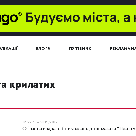
ЛІКАЦІЇ
БЛОГИ
ПУТІВНИК
РЕКЛАМА НА
ота крилатих
12:55
4 ЧЕР., 2014
Обласна влада зобов'язалась допомагати "Пласту