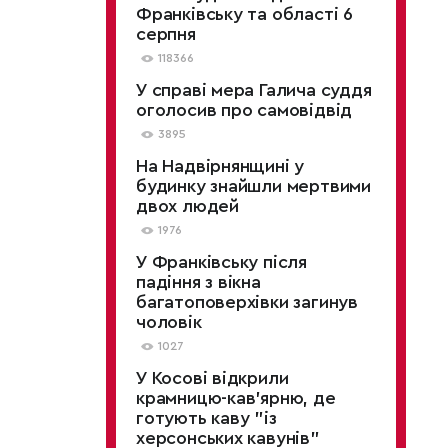
Франківську та області 6
серпня
118366
У справі мера Галича суддя
оголосив про самовідвід
3895
На Надвірнянщині у
будинку знайшли мертвими
двох людей
1976
У Франківську після
падіння з вікна
багатоповерхівки загинув
чоловік
1027
У Косові відкрили
крамницю-кав'ярню, де
готують каву "із
херсонських кавунів"