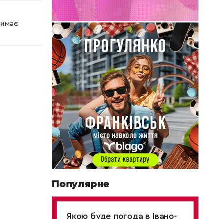
римає
Популярне
Якою буде погода в Івано-