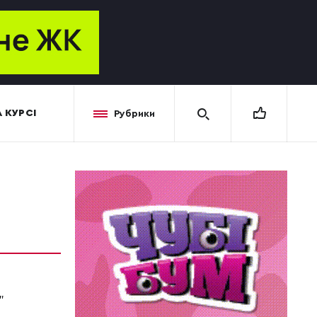
 КУРСІ
Рубрики
"