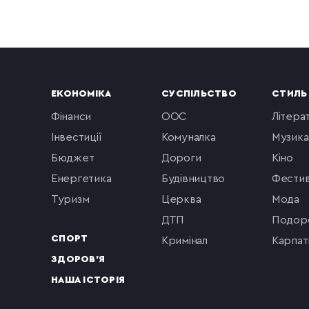
ЕКОНОМІКА
СУСПІЛЬСТВО
СТИЛЬ
фінанси
ООС
літера
інвестиції
комуналка
музика
бюджет
Дороги
кіно
енергетика
будівництво
фестив
туризм
церква
мода
ДТП
подор
СПОРТ
кримінал
Карпат
ЗДОРОВ'Я
НАША ІСТОРІЯ