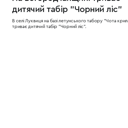
дитячий табір "Чорний ліс"
В селі Луквиця на базі летунського табору "Чота крил
триває дитячий табір "Чорний ліс".