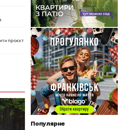
в
лити проєкт
Популярне