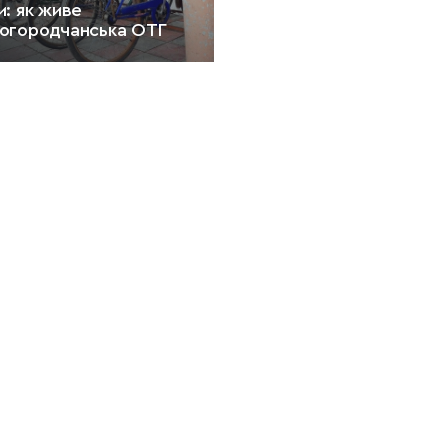
: як живе
огородчанська ОТГ