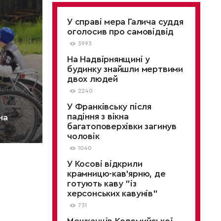
У справі мера Галича суддя
оголосив про самовідвід
3993
На Надвірнянщині у
будинку знайшли мертвими
двох людей
2240
У Франківську після
падіння з вікна
на
багатоповерхівки загинув
чоловік
1040
У Косові відкрили
крамницю-кав'ярню, де
готують каву "із
херсонських кавунів"
731