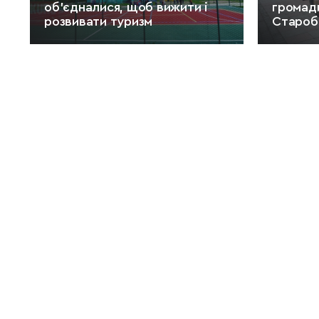
об’єдналися, щоб вижити і
громади
розвивати туризм
Староб
ЧИТАТИ
ЧИТАТИ