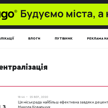
ЛІКАЦІЇ
БЛОГИ
ПУТІВНИК
РЕКЛАМА НА
централізація
18:46
25 ВЕР., 2020
Ця міськрада найбільш ефективна завдяки децентра
 з
Микола Ковальчук