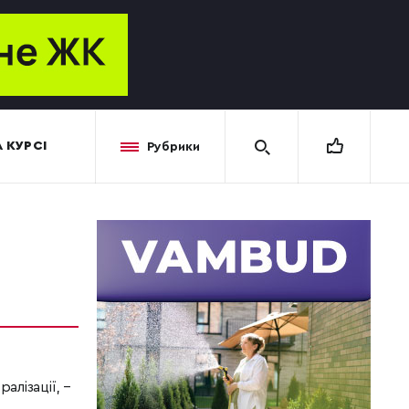
 КУРСІ
Рубрики
лізації, –