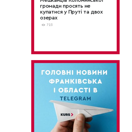
Мешканців Коломийської
громади просять не
купатися у Пруті та двох
озерах
723