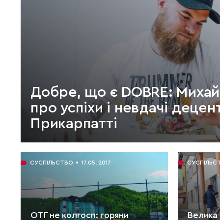
Добре, що є DOBRE: Миха
про успіхи і невдачі децент
Прикарпатті
ЧИТАТИ:
12 хв.
СУСПІЛЬСТВО
17.05, 2017
СУСПІЛЬС
ОТГ не колгосп: горяни
Велика