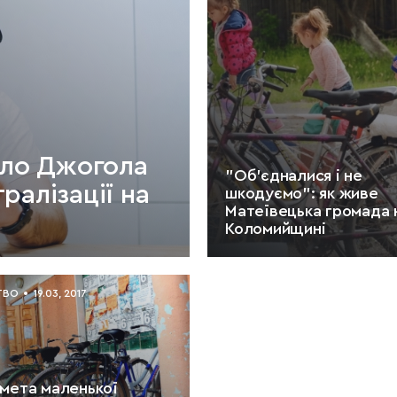
йло Джогола
"Об'єдналися і не
ралізації на
шкодуємо": як живе
Матеївецька громада 
Коломийщині
ЧИТАТИ:
11 хв.
ТВО
19.03, 2017
 мета маленької