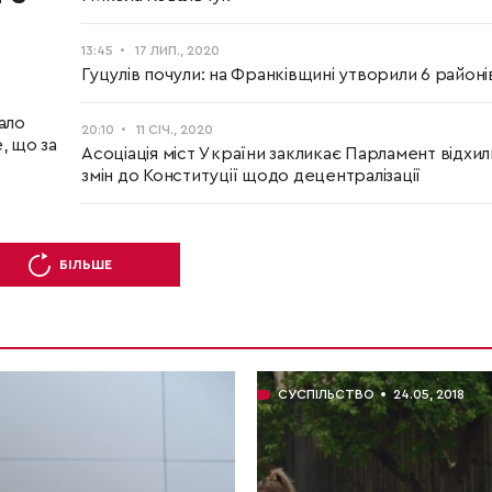
13:45
17 ЛИП., 2020
Гуцулів почули: на Франківщині утворили 6 районі
ало
20:10
11 СІЧ., 2020
, що за
Асоціація міст України закликає Парламент відхи
змін до Конституції щодо децентралізації
БІЛЬШЕ
СУСПІЛЬСТВО
24.05, 2018