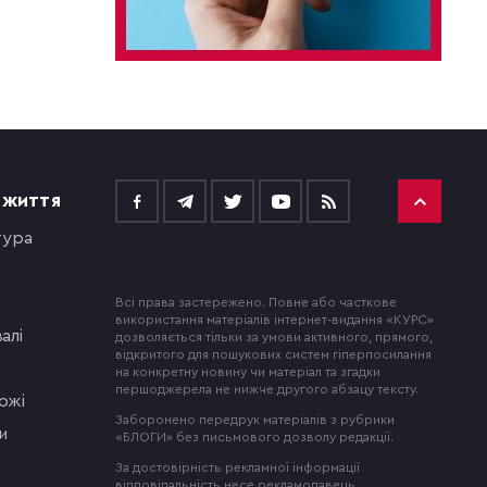
 ЖИТТЯ
тура
Всі права застережено. Повне або часткове
використання матеріалів інтернет-видання «КУРС»
алі
дозволяється тільки за умови активного, прямого,
відкритого для пошукових систем гіперпосилання
на конкретну новину чи матеріал та згадки
першоджерела не нижче другого абзацу тексту.
ожі
Заборонено передрук матеріалів з рубрики
и
«БЛОГИ» без письмового дозволу редакції.
За достовірність рекламної інформації
відповідальність несе рекламодавець.