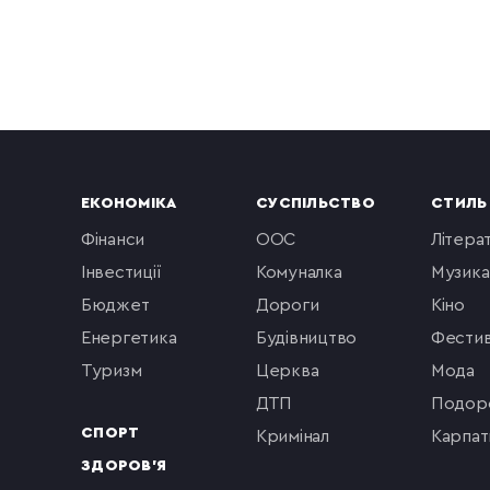
ЕКОНОМІКА
СУСПІЛЬСТВО
СТИЛЬ
фінанси
ООС
літера
інвестиції
комуналка
музика
бюджет
Дороги
кіно
енергетика
будівництво
фестив
туризм
церква
мода
ДТП
подор
СПОРТ
кримінал
Карпат
ЗДОРОВ'Я