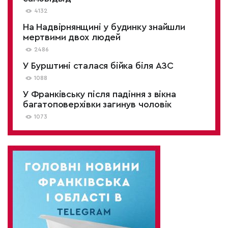
4132
На Надвірнянщині у будинку знайшли
мертвими двох людей
2486
У Бурштині сталася бійка біля АЗС
1088
У Франківську після падіння з вікна
багатоповерхівки загинув чоловік
1073