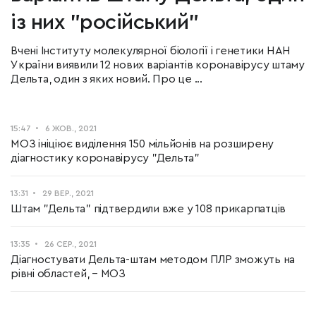
із них "російський"
Вченi Інституту молекулярної біології і генетики НАН
України виявили 12 нових варіантів коронавірусу штаму
Дельта, один з яких новий. Про це ...
15:47
6 ЖОВ., 2021
МОЗ ініціює виділення 150 мільйонів на розширену
діагностику коронавірусу "Дельта"
13:31
29 ВЕР., 2021
Штам "Дельта" підтвердили вже у 108 прикарпатців
13:35
26 СЕР., 2021
Діагностувати Дельта-штам методом ПЛР зможуть на
рівні областей, – МОЗ