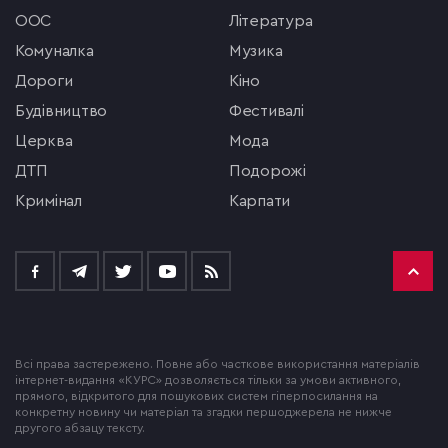
ООС
література
комуналка
музика
Дороги
кіно
будівництво
фестивалі
церква
мода
ДТП
подорожі
кримінал
Карпати
Всі права застережено. Повне або часткове використання матеріалів
інтернет-видання «КУРС» дозволяється тільки за умови активного,
прямого, відкритого для пошукових систем гіперпосилання на
конкретну новину чи матеріал та згадки першоджерела не нижче
другого абзацу тексту.