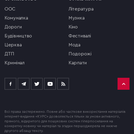
ООС
література
комуналка
музика
Дороги
кіно
будівництво
фестивалі
церква
мода
ДТП
подорожі
кримінал
Карпати
Всі права застережено. Повне або часткове використання матеріалів
інтернет-видання «КУРС» дозволяється тільки за умови активного,
прямого, відкритого для пошукових систем гіперпосилання на
конкретну новину чи матеріал та згадки першоджерела не нижче
другого абзацу тексту.