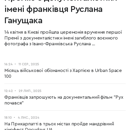
імені франківця Руслана
Ганущака
14 квітня в Києві пройшла церемонія вручення першої
Премії з документалістики імені загиблого воєнного
фотографа з Івано-Франківська Руслана ...
16:24
11 СЕР., 2025
Місяць військової обізнаності з Хартією в Urban Space
100
12:42
29 ЛИП., 2025
Франківців запрошують на документальний фільм "Рух
почався"
18:10
4 ЛИС., 2024
На Прикарпатті в трьох містах пройде мандрівний
кінофест Docudays UA