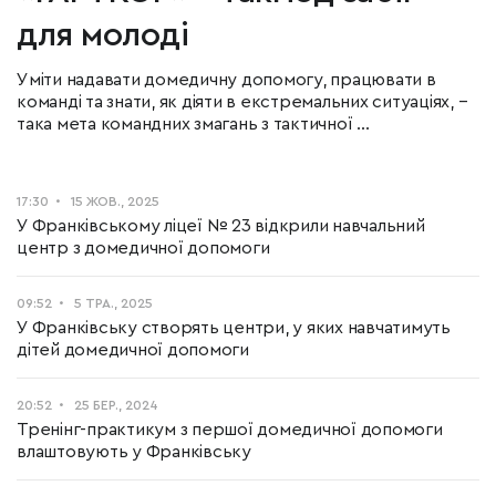
для молоді
Уміти надавати домедичну допомогу, працювати в
команді та знати, як діяти в екстремальних ситуаціях, –
така мета командних змагань з тактичної ...
17:30
15 ЖОВ., 2025
У Франківському ліцеї № 23 відкрили навчальний
центр з домедичної допомоги
09:52
5 ТРА., 2025
У Франківську створять центри, у яких навчатимуть
дітей домедичної допомоги
20:52
25 БЕР., 2024
Тренінг-практикум з першої домедичної допомоги
влаштовують у Франківську