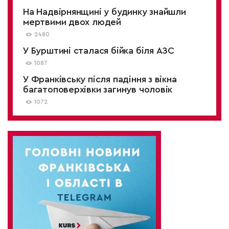
На Надвірнянщині у будинку знайшли
мертвими двох людей
2480
У Бурштині сталася бійка біля АЗС
1087
У Франківську після падіння з вікна
багатоповерхівки загинув чоловік
1072