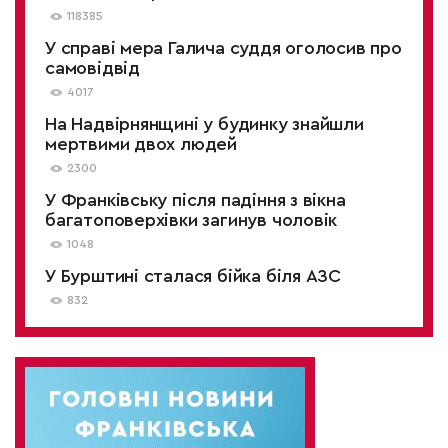
118385
У справі мера Галича суддя оголосив про
самовідвід
4017
На Надвірнянщині у будинку знайшли
мертвими двох людей
2300
У Франківську після падіння з вікна
багатоповерхівки загинув чоловік
1048
У Бурштині сталася бійка біля АЗС
832