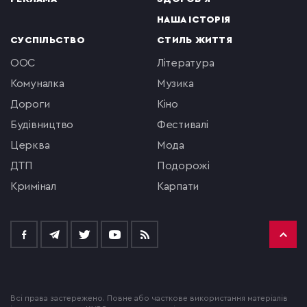
НАША ІСТОРІЯ
СУСПІЛЬСТВО
СТИЛЬ ЖИТТЯ
ООС
література
комуналка
музика
Дороги
кіно
будівництво
фестивалі
церква
мода
ДТП
подорожі
кримінал
Карпати
Всі права застережено. Повне або часткове використання матеріалів