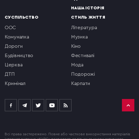
НАША ІСТОРІЯ
СУСПІЛЬСТВО
СТИЛЬ ЖИТТЯ
ООС
література
комуналка
музика
Дороги
кіно
будівництво
фестивалі
церква
мода
ДТП
подорожі
кримінал
Карпати
Всі права застережено. Повне або часткове використання матеріалів