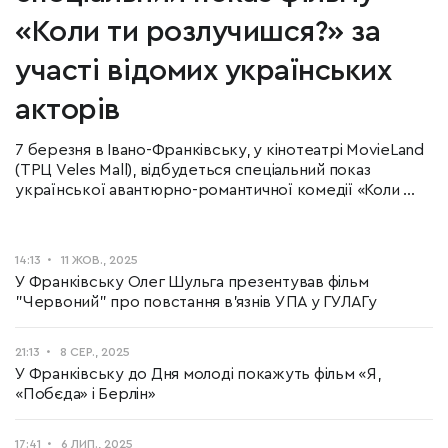
«Коли ти розлучишся?» за
участі відомих українських
акторів
7 березня в Івано-Франківську, у кінотеатрі MovieLand
(ТРЦ Veles Mall), відбудеться спеціальний показ
української авантюрно-романтичної комедії «Коли ...
14:13
11 ЖОВ., 2025
У Франківську Олег Шульга презентував фільм
"Червоний" про повстання в'язнів УПА у ГУЛАГу
21:13
8 СЕР., 2025
У Франківську до Дня молоді покажуть фільм «Я,
«Побєда» і Берлін»
17:41
6 ЛИП., 2025