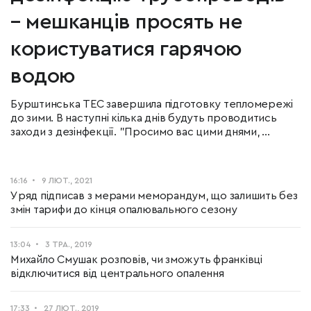
– мешканців просять не
користуватися гарячою
водою
Бурштинська ТЕС завершила підготовку тепломережі
до зими. В наступні кілька днів будуть проводитись
заходи з дезінфекції. "Просимо вас цими днями, ...
16:16
9 ЛЮТ., 2021
Уряд підписав з мерами меморандум, що залишить без
змін тарифи до кінця опалювального сезону
13:04
3 ТРА., 2019
Михайло Смушак розповів, чи зможуть франківці
відключитися від центрального опалення
17:33
27 ЛЮТ., 2019