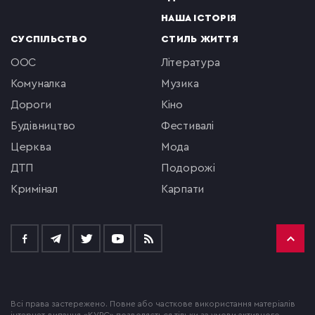
НАША ІСТОРІЯ
СУСПІЛЬСТВО
СТИЛЬ ЖИТТЯ
ООС
література
комуналка
музика
Дороги
кіно
будівництво
фестивалі
церква
мода
ДТП
подорожі
кримінал
Карпати
Всі права застережено. Повне або часткове використання матеріалів