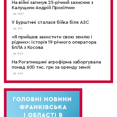
На війні загинув 25-річний захисник з
Калущини Андрій Прокіпчин
1387
У Бурштині сталася бійка біля АЗС
1114
«Я прийшов захистити свою землю і
рідних»: історія 19-річного оператора
БпЛА з Косова
849
На Рогатинщині агрофірма заборгувала
понад 600 тис. грн за оренду землі
660