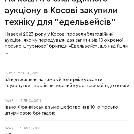
аукціону в Косові закупили
техніку для "едельвейсів"
Навесні 2023 року у Косові провели благодійний
аукціон, якому передували два запити від 10 окремої
гірсько-штурмової бригади «Едельвейс», що надійшли
...
13:12
27 СІЧ., 2021
33 відтискання на зимовій Говерлі: курсанти
"сухопутки" пройшли перший курс гірської підготовки
14:47
17 ЛИС., 2016
Івано-Франківськ візьме шефство над 10-ю гірсько-
штурмовою бригадою
14:49
3 ЛИС., 2016