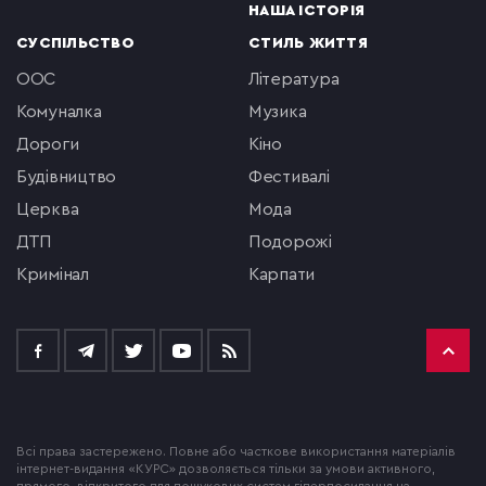
НАША ІСТОРІЯ
СУСПІЛЬСТВО
СТИЛЬ ЖИТТЯ
ООС
література
комуналка
музика
Дороги
кіно
будівництво
фестивалі
церква
мода
ДТП
подорожі
кримінал
Карпати
Всі права застережено. Повне або часткове використання матеріалів
інтернет-видання «КУРС» дозволяється тільки за умови активного,