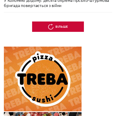
У Коломию додому: десята окрема гірсько-штурмова
бригада повертається з війни
БІЛЬШЕ