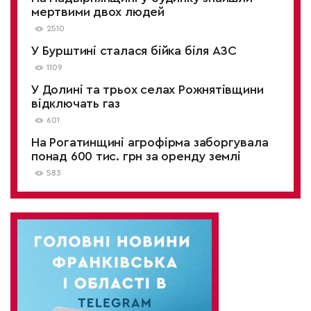
мертвими двох людей
2510
У Бурштині сталася бійка біля АЗС
1109
У Долині та трьох селах Рожнятівщини
відключать газ
601
На Рогатинщині агрофірма заборгувала
понад 600 тис. грн за оренду землі
583