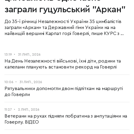
заграли гуцульський "Аркан"
До 35-ї річниці Незалежності України 35 цимбалістів
заграли «Аркан» та Державний гімн України на на
найвищій вершині Карпат горі Говерлі, пише КУРС з ...
13:19
31 ЛИП., 2026
На День Незалежності військові, їхні діти, родини та
капелани планують встановити рекорд на Говерлі
10:06
31 ЛИП., 2026
Рятувальники допомогли двом підліткам на маршруті
до Говерли
11:27
2 ЛИП., 2026
Ветерани на руках підняли побратима з ампутаціями на
Говерлу. ВІДЕО