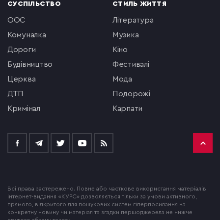
СУСПІЛЬСТВО
СТИЛЬ ЖИТТЯ
ООС
література
комуналка
музика
Дороги
кіно
будівництво
фестивалі
церква
мода
ДТП
подорожі
кримінал
Карпати
Всі права застережено. Повне або часткове використання матеріалів
інтернет-видання «КУРС» дозволяється тільки за умови активного,
прямого, відкритого для пошукових систем гіперпосилання на
конкретну новину чи матеріал та згадки першоджерела не нижче