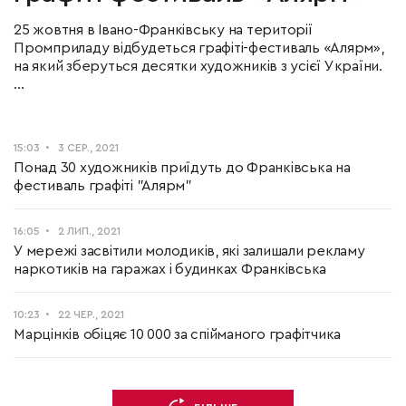
25 жовтня в Івано-Франківську на території
Промприладу відбудеться графіті-фестиваль «Алярм»,
на який зберуться десятки художників з усієї України.
...
15:03
3 СЕР., 2021
Понад 30 художників приїдуть до Франківська на
фестиваль графіті "Алярм"
16:05
2 ЛИП., 2021
У мережі засвітили молодиків, які залишали рекламу
наркотиків на гаражах і будинках Франківська
10:23
22 ЧЕР., 2021
Марцінків обіцяє 10 000 за спійманого графітчика