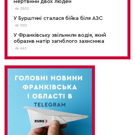
мертвими двох людей
2502
У Бурштині сталася бійка біля АЗС
1102
У Франківську звільнили водія, який
образив матір загиблого захисника
663