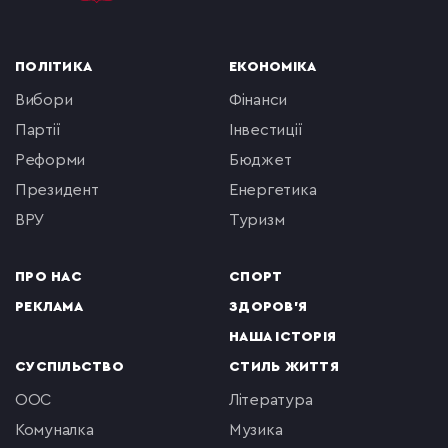
ПОЛІТИКА
ЕКОНОМІКА
вибори
фінанси
партії
інвестиції
реформи
бюджет
президент
енергетика
ВРУ
туризм
ПРО НАС
СПОРТ
РЕКЛАМА
ЗДОРОВ'Я
НАША ІСТОРІЯ
СУСПІЛЬСТВО
СТИЛЬ ЖИТТЯ
ООС
література
комуналка
музика