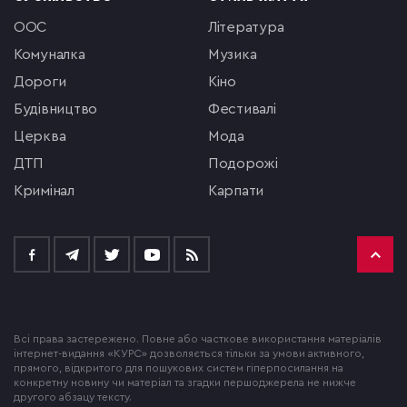
ООС
література
комуналка
музика
Дороги
кіно
будівництво
фестивалі
церква
мода
ДТП
подорожі
кримінал
Карпати
Всі права застережено. Повне або часткове використання матеріалів
інтернет-видання «КУРС» дозволяється тільки за умови активного,
прямого, відкритого для пошукових систем гіперпосилання на
конкретну новину чи матеріал та згадки першоджерела не нижче
другого абзацу тексту.