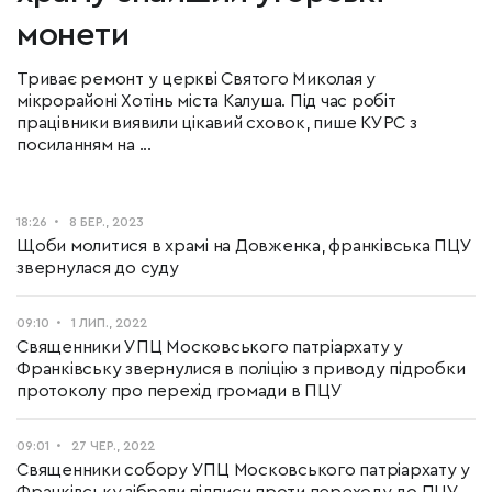
монети
Триває ремонт у церкві Святого Миколая у
мікрорайоні Хотінь міста Калуша. Під час робіт
працівники виявили цікавий сховок, пише КУРС з
посиланням на ...
18:26
8 БЕР., 2023
Щоби молитися в храмі на Довженка, франківська ПЦУ
звернулася до суду
09:10
1 ЛИП., 2022
Священники УПЦ Московського патріархату у
Франківську звернулися в поліцію з приводу підробки
протоколу про перехід громади в ПЦУ
09:01
27 ЧЕР., 2022
Священники собору УПЦ Московського патріархату у