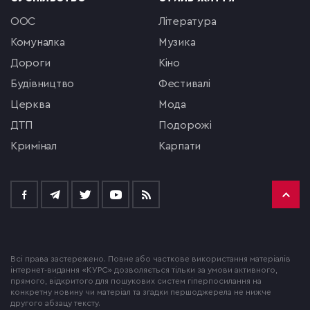
ООС
література
комуналка
музика
Дороги
кіно
будівництво
фестивалі
церква
мода
ДТП
подорожі
кримінал
Карпати
Всі права застережено. Повне або часткове використання матеріалів
інтернет-видання «КУРС» дозволяється тільки за умови активного,
прямого, відкритого для пошукових систем гіперпосилання на
конкретну новину чи матеріал та згадки першоджерела не нижче
другого абзацу тексту.