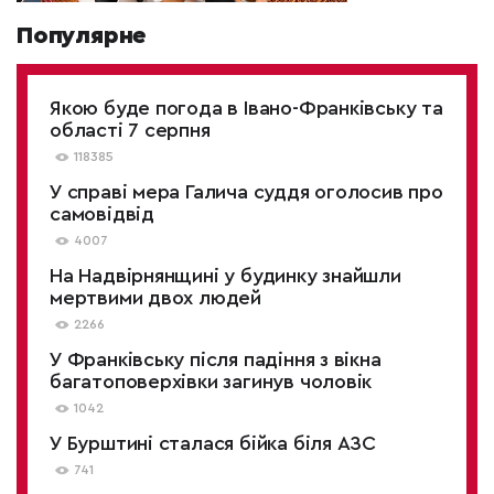
Популярне
Якою буде погода в Івано-Франківську та
області 7 серпня
118385
У справі мера Галича суддя оголосив про
самовідвід
4007
На Надвірнянщині у будинку знайшли
мертвими двох людей
2266
У Франківську після падіння з вікна
багатоповерхівки загинув чоловік
1042
У Бурштині сталася бійка біля АЗС
741