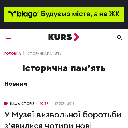
ГОЛОВНА
ІСТОРИЧНА ПАМ’ЯТЬ
історична пам’ять
Новини
НАША ІСТОРІЯ
10:59
13 БЕР., 2019
У Музеї визвольної боротьби
з'явилися чотири нові