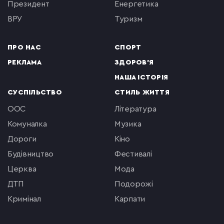
президент
енергетика
ВРУ
туризм
ПРО НАС
СПОРТ
РЕКЛАМА
ЗДОРОВ'Я
НАША ІСТОРІЯ
СУСПІЛЬСТВО
СТИЛЬ ЖИТТЯ
ООС
література
комуналка
музика
Дороги
кіно
будівництво
фестивалі
церква
мода
ДТП
подорожі
кримінал
Карпати