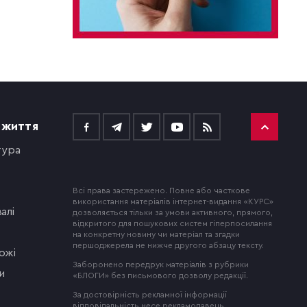
 ЖИТТЯ
тура
Всі права застережено. Повне або часткове
використання матеріалів інтернет-видання «КУРС»
алі
дозволяється тільки за умови активного, прямого,
відкритого для пошукових систем гіперпосилання
на конкретну новину чи матеріал та згадки
першоджерела не нижче другого абзацу тексту.
ожі
Заборонено передрук матеріалів з рубрики
и
«БЛОГИ» без письмового дозволу редакції.
За достовірність рекламної інформації
відповідальність несе рекламодавець.