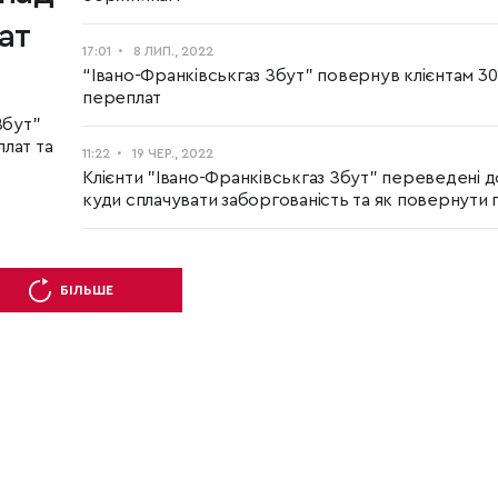
ат
17:01
8 ЛИП., 2022
“Івано-Франківськгаз Збут” повернув клієнтам 30
переплат
Збут"
лат та
11:22
19 ЧЕР., 2022
Клієнти "Івано-Франківськгаз Збут" переведені 
куди сплачувати заборгованість та як повернути
БІЛЬШЕ