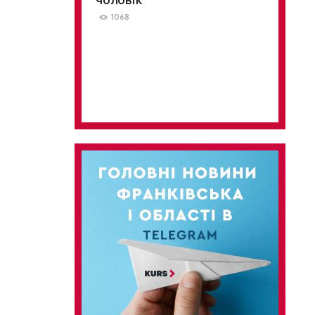
чоловік
1068