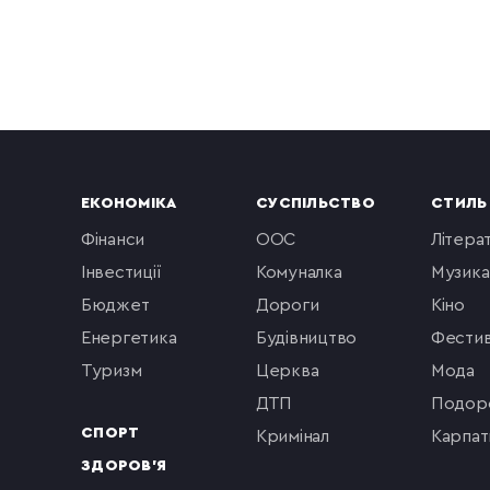
ЕКОНОМІКА
СУСПІЛЬСТВО
СТИЛЬ
фінанси
ООС
літера
інвестиції
комуналка
музика
бюджет
Дороги
кіно
енергетика
будівництво
фестив
туризм
церква
мода
ДТП
подор
СПОРТ
кримінал
Карпат
ЗДОРОВ'Я