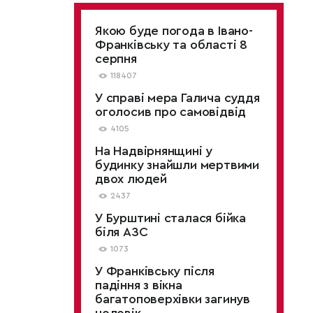
Якою буде погода в Івано-
Франківську та області 8
серпня
118407
У справі мера Галича суддя
оголосив про самовідвід
4105
На Надвірнянщині у
будинку знайшли мертвими
двох людей
2437
У Бурштині сталася бійка
біля АЗС
1073
У Франківську після
падіння з вікна
багатоповерхівки загинув