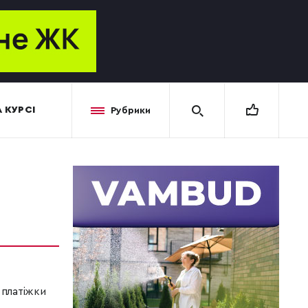
 КУРСІ
Рубрики
 платіжки