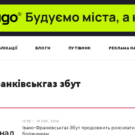
ЛІКАЦІЇ
БЛОГИ
ПУТІВНИК
РЕКЛАМА НА
ранківськгаз збут
13:38
19 СЕР., 2022
Івано-Франківськгаз Збут продовжить розсилати
над
боржникам