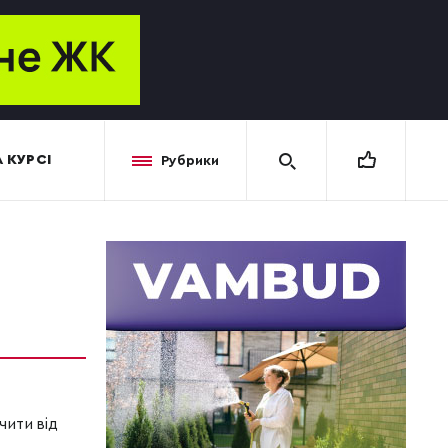
 КУРСІ
Рубрики
чити від