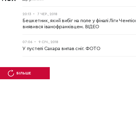
20:13
7 ЧЕР., 2018
Бешкетник, який вибіг на поле у фіналі Ліги Чемпіон
виявився іванофранківцем. ВІДЕО
07:06
9 СІЧ., 2018
У пустелі Сахара випав сніг. ФОТО
БІЛЬШЕ