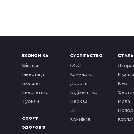
ЕКОНОМІКА
СУСПІЛЬСТВО
СТИЛЬ
фінанси
ООС
літера
інвестиції
комуналка
музика
бюджет
Дороги
кіно
енергетика
будівництво
фестив
туризм
церква
мода
ДТП
подор
СПОРТ
кримінал
Карпат
ЗДОРОВ'Я