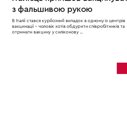
з фальшивою рукою
В Італії стався курйозний випадок в одному із центрів
вакцинації – чоловік хотів обдурити співробітників та
отримати вакцину у силіконову ...