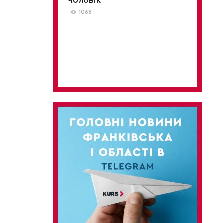
чоловік
1068