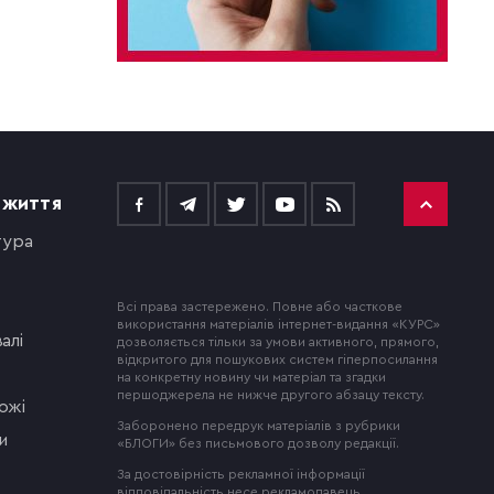
 ЖИТТЯ
тура
Всі права застережено. Повне або часткове
використання матеріалів інтернет-видання «КУРС»
алі
дозволяється тільки за умови активного, прямого,
відкритого для пошукових систем гіперпосилання
на конкретну новину чи матеріал та згадки
першоджерела не нижче другого абзацу тексту.
ожі
Заборонено передрук матеріалів з рубрики
и
«БЛОГИ» без письмового дозволу редакції.
За достовірність рекламної інформації
відповідальність несе рекламодавець.