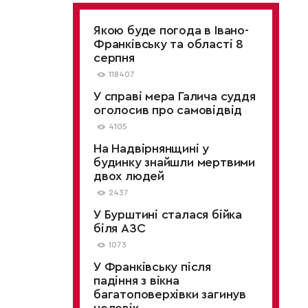
Якою буде погода в Івано-
Франківську та області 8
серпня
118407
У справі мера Галича суддя
оголосив про самовідвід
4105
На Надвірнянщині у
будинку знайшли мертвими
двох людей
2437
У Бурштині сталася бійка
біля АЗС
1073
У Франківську після
падіння з вікна
багатоповерхівки загинув